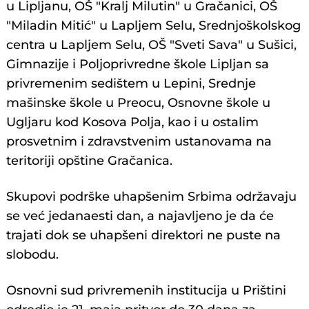
u Lipljanu, OŠ "Kralj Milutin" u Gračanici, OŠ
"Miladin Mitić" u Lapljem Selu, Srednjoškolskog
centra u Lapljem Selu, OŠ "Sveti Sava" u Sušici,
Gimnazije i Poljoprivredne škole Lipljan sa
privremenim sedištem u Lepini, Srednje
mašinske škole u Preocu, Osnovne škole u
Ugljaru kod Kosova Polja, kao i u ostalim
prosvetnim i zdravstvenim ustanovama na
teritoriji opštine Gračanica.
Skupovi podrške uhapšenim Srbima održavaju
se već jedanaesti dan, a najavljeno je da će
trajati dok se uhapšeni direktori ne puste na
slobodu.
Osnovni sud privremenih institucija u Prištini