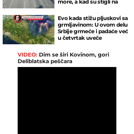
more, a kad su stigli na
prelaz, ostali u šoku!
Evo kada stižu pljuskovi sa
grmljavinom: U ovom delu
Srbije grmeće i padaće već
u četvrtak uveče
VIDEO:
Dim se širi Kovinom, gori
Deliblatska peščara