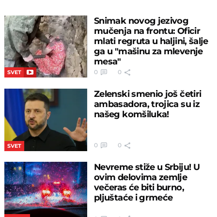
SRBIJA
Velika opasnost sutra očekuje Srbiju!
Zbog ove pojave situacija se može
dodatno pogoršati: Evo o čemu je reč
0
0
Snimak novog jezivog
mučenja na frontu: Oficir
mlati regruta u haljini, šalje
ga u "mašinu za mlevenje
mesa"
0
0
SVET
Zelenski smenio još četiri