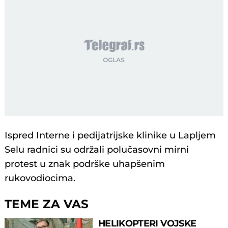
Ispred Interne i pedijatrijske klinike u Lapljem
Selu radnici su održali polučasovni mirni
protest u znak podrške uhapšenim
rukovodiocima.
TEME ZA VAS
HELIKOPTERI VOJSKE