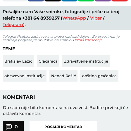
Pošaljite nam Vaše snimke, fotografije i priče na broj
telefona
+381 64 8939257
(
WhatsApp
/
Viber
/
Telegram
).
Telegraf Politika zadržava sva prava nad sadržajem. Za preuzimanje
sadržaja pogledajte uputstva na stranici
Uslovi korišćenja
.
TEME
Bratislav Lazić
Gračanica
Zdravstvene institucije
obrazovne institucije
Nenad Rašić
opština gračanica
KOMENTARI
Do sada nije bilo komentara na ovu vest.
Budite prvi koji će
ostaviti komentar.
0
POŠALJI KOMENTAR