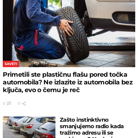
Waze bi mogao da
prestane da upozorava na
kamere i policiju u Evropi
0
0
APLIKACIJE
Najnovije
Auto