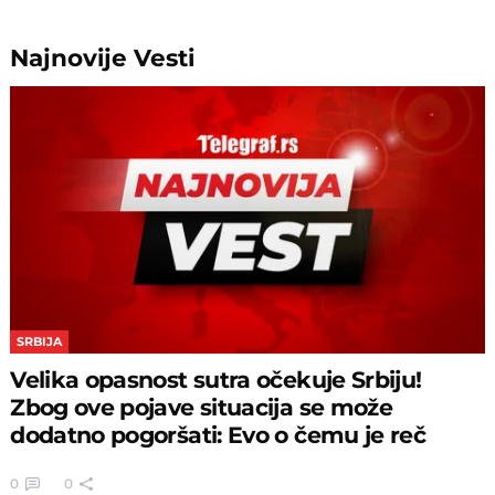
ni slutili
0
0
Povlači se Janik Siner, velika šansa za
pre
16
Novaka?
min
0
0
SVE NAJNOVIJE VESTI SA TELEGRAF.RS
Najnovije
Vesti