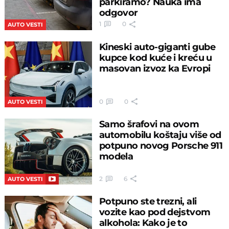
SAVETI
Primetili ste plastičnu flašu pored točka
automobila? Ne izlazite iz automobila bez
ključa, evo o čemu je reč
0
0
Zašto instinktivno
smanjujemo radio kada
tražimo adresu ili se
parkiramo? Nauka ima
odgovor
1
0
AUTO VESTI
Kineski auto-giganti gube
kupce kod kuće i kreću u
masovan izvoz ka Evropi
0
0
AUTO VESTI