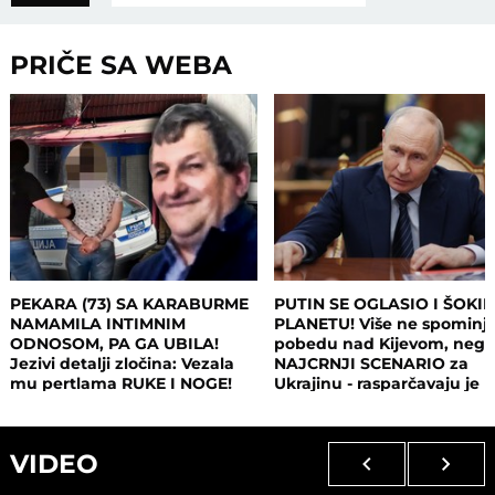
PRIČE SA WEBA
PEKARA (73) SA KARABURME
PUTIN SE OGLASIO I ŠOKI
NAMAMILA INTIMNIM
PLANETU! Više ne spominj
ODNOSOM, PA GA UBILA!
pobedu nad Kijevom, neg
Jezivi detalji zločina: Vezala
NAJCRNJI SCENARIO za
mu pertlama RUKE I NOGE!
Ukrajinu - rasparčavaju je 
tri dela?!
VIDEO