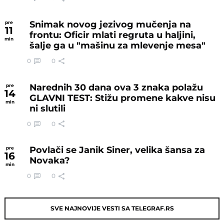
Revolucija u svetu vaterpola, veštačka
pre
1
inteligencija "bira" šampiona sveta:
min
Zaboravite na sve normalno!
0
0
Velika opasnost sutra očekuje Srbiju!
pre
6
Zbog ove pojave situacija se može
min
dodatno pogoršati: Evo o čemu je reč
0
0
Snimak novog jezivog mučenja na
pre
11
frontu: Oficir mlati regruta u haljini,
min
šalje ga u "mašinu za mlevenje mesa"
0
0
Narednih 30 dana ova 3 znaka polažu
pre
14
GLAVNI TEST: Stižu promene kakve nisu
min