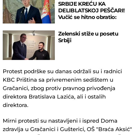
SRBIJE KREĆU KA
DELIBLATSKOJ PEŠČARI!
Vučić se hitno obratio:
Branimo dva naseljena
mesta
Zelenski stiže u posetu
Srbiji
Protest podrške su danas održali su i radnici
KBC Priština sa privremenim sedištem u
Gračanici, zbog protiv pravnog privođenja
direktora Bratislava Lazića, ali i ostalih
direktora.
Mirni protesti su nastavljeni i ispred Doma
zdravlja u Gračanici i Gušterici, OŠ "Braća Aksić"