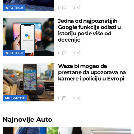
Fizičari potvrdili "negativno
vreme" u kvantnom
eksperimentu, ali nije ono
što zvuči
0
0
TECH ZANIMLJIVOSTI
Kompanija koja je najviše
uložila u AI sada traži od
zaposlenih da je manje
koriste
0
0
INFO TECH
Jedna od najpoznatijih
Google funkcija odlazi u
istoriju posle više od
decenije
0
0
INFO TECH