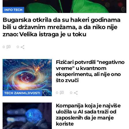
Najnovije
Hi Tech
INFO TECH
Bugarska otkrila da su hakeri godinama
bili u državnim mrežama, a da niko nije
znao: Velika istraga je u toku
0
0