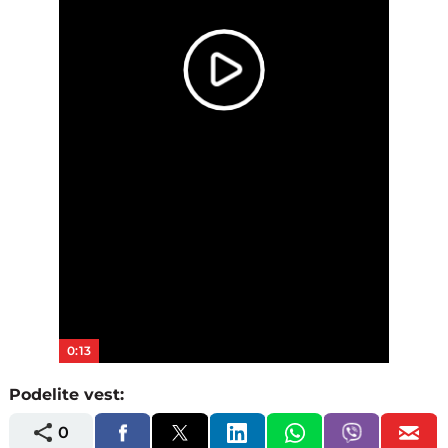
Play
Video
0:13
Podelite vest:
0