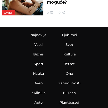
Samo šrafovi na ovom
automobilu koštaju više od
potpuno novog Porsche 911
modela
2
6
AUTO VESTI
Potpuno ste trezni, ali
vozite kao pod dejstvom
alkohola: Kako je to
moguće?
0
0
SAVETI
Najnovije
Ljubimci
Vesti
Svet