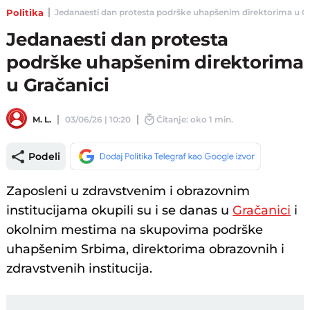
Politika
Jedanaesti dan protesta podrške uhapšenim direktorima u Grač
Jedanaesti dan protesta
podrške uhapšenim direktorima
u Gračanici
M. L.
03/06/26 | 10:20
Čitanje: oko 1 min.
Podeli
Zaposleni u zdravstvenim i obrazovnim
institucijama okupili su i se danas u
Gračanici
i
okolnim mestima na skupovima podrške
uhapšenim Srbima, direktorima obrazovnih i
zdravstvenih institucija.