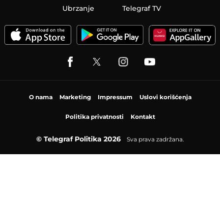
Biznis
Kultura
Sport
Jetset
Nauka
Ona
Aero
Zanimljivosti
eKlinika
Hi-Tech
Auto
Plantbased
Ubrzanje
Telegraf TV
O nama
Marketing
Impressum
Uslovi korišćenja