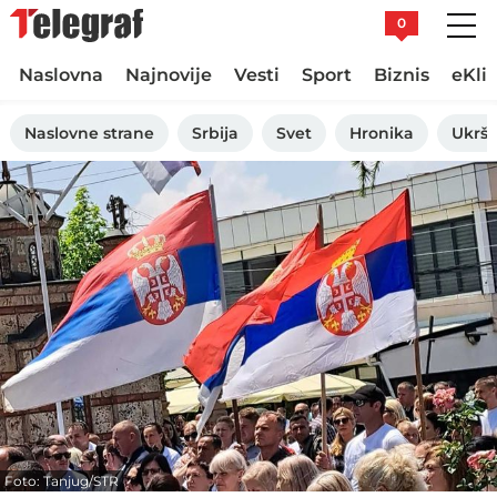
0
Naslovna
Najnovije
Vesti
Sport
Biznis
eKli
Naslovne strane
Srbija
Svet
Hronika
Ukršt
Foto: Tanjug/STR