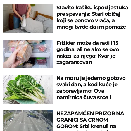
Stavite kašiku ispod jastuka
pre spavanja: Stari običaj
koji se ponovo vraća, a
mnogi tvrde da im pomaže
Frižider može da radi i 15
godina, ali ne ako se ovo
nalazi iza njega: Kvar je
zagarantovan
Na moru je jedemo gotovo
svaki dan, a kod kuće je
zaboravljamo: Ova
namirnica čuva srce i
reguliše šećer
NEZAPAMĆEN PRIZOR NA
GRANICI SA CRNOM
GOROM: Srbi krenuli na