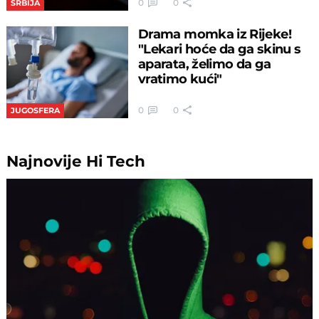
ambasadora, trojica su iz
našeg komšiluka!
0
0
SVET
Nevreme stiže u Srbiju! U
ovim delovima zemlje
večeras će biti burno,
pljuštaće i grmeće
0
0
SRBIJA
Drama momka iz Rijeke!
"Lekari hoće da ga skinu s
aparata, želimo da ga
vratimo kući"
0
0
JUGOSFERA