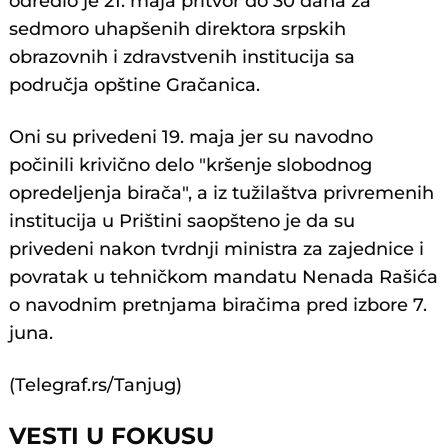
odredio je 21. maja pritvor do 30 dana za
sedmoro uhapšenih direktora srpskih
obrazovnih i zdravstvenih institucija sa
područja opštine Gračanica.
Oni su privedeni 19. maja jer su navodno
počinili krivično delo "kršenje slobodnog
opredeljenja birača", a iz tužilaštva privremenih
institucija u Prištini saopšteno je da su
privedeni nakon tvrdnji ministra za zajednice i
povratak u tehničkom mandatu Nenada Rašića
o navodnim pretnjama biračima pred izbore 7.
juna.
(Telegraf.rs/Tanjug)
VESTI U FOKUSU