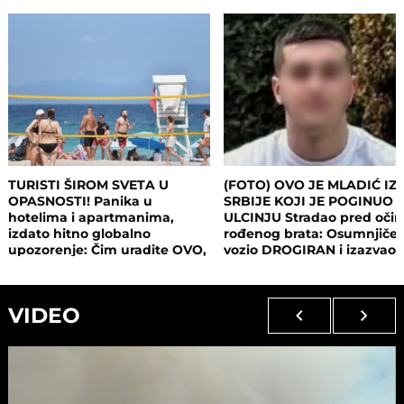
TURISTI ŠIROM SVETA U
(FOTO) OVO JE MLADIĆ IZ
OPASNOSTI! Panika u
SRBIJE KOJI JE POGINUO 
hotelima i apartmanima,
ULCINJU Stradao pred oči
izdato hitno globalno
rođenog brata: Osumnjičen
upozorenje: Čim uradite OVO,
vozio DROGIRAN i izazvao
postajete meta opasnog
nesreću
napada!
VIDEO