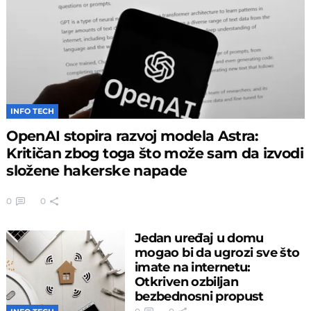
INFO TECH
OpenAI stopira razvoj modela Astra:
Kritičan zbog toga što može sam da izvodi
složene hakerske napade
0
0
Jedan uređaj u domu
mogao bi da ugrozi sve što
imate na internetu:
Otkriven ozbiljan
bezbednosni propust