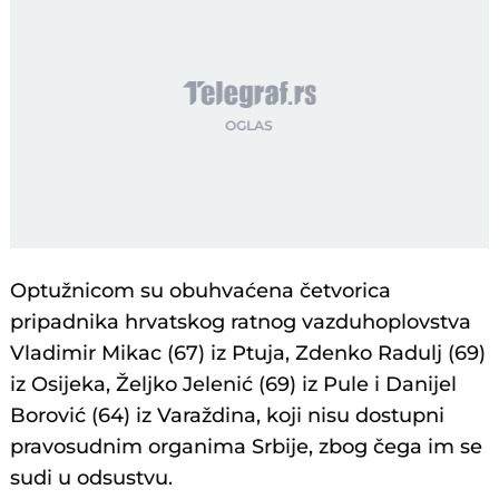
Optužnicom su obuhvaćena četvorica
pripadnika hrvatskog ratnog vazduhoplovstva
Vladimir Mikac (67) iz Ptuja, Zdenko Radulj (69)
iz Osijeka, Željko Jelenić (69) iz Pule i Danijel
Borović (64) iz Varaždina, koji nisu dostupni
pravosudnim organima Srbije, zbog čega im se
sudi u odsustvu.