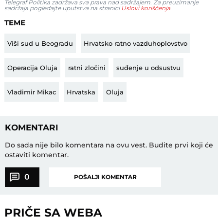
Telegraf Politika zadržava sva prava nad sadržajem. Za preuzimanje
sadržaja pogledajte uputstva na stranici
Uslovi korišćenja
.
TEME
Viši sud u Beogradu
Hrvatsko ratno vazduhoplovstvo
Operacija Oluja
ratni zločini
suđenje u odsustvu
Vladimir Mikac
Hrvatska
Oluja
KOMENTARI
Do sada nije bilo komentara na ovu vest.
Budite prvi koji će
ostaviti komentar.
0
POŠALJI KOMENTAR
PRIČE SA WEBA