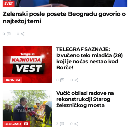
SVET
Zelenski posle posete Beogradu govorio o
najtežoj temi
0
0
TELEGRAF SAZNAJE:
Izvučeno telo mladića (28)
koji je noćas nestao kod
Borče!
0
0
HRONIKA
Vučić obilazi radove na
rekonstrukciji Starog
železničkog mosta
3
0
BEOGRAD