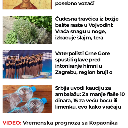
posebno vozači
Čudesna travčica iz božje
bašte raste u Vojvodini:
Vraća snagu u noge,
izbacuje šlajm, tera
komarce i miševe
Vaterpolisti Crne Gore
spustili glave pred
intoniranje himni u
Zagrebu, region bruji o
velikom propustu
Srbija uvodi kauciju za
ambalažu: Za manje flaše 10
dinara, 15 za veću bocu ili
limenku, evo kako vraćaju
pare
VIDEO:
Vremenska prognoza sa Kopaonika