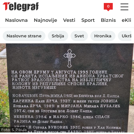
0
Naslovna
Najnovije
Vesti
Sport
Biznis
eKli
Naslovne strane
Srbija
Svet
Hronika
Ukršt
Foto: S. Pikula