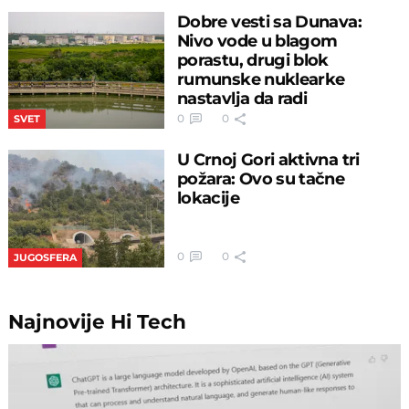
Dobre vesti sa Dunava:
Nivo vode u blagom
porastu, drugi blok
rumunske nuklearke
nastavlja da radi
0
0
SVET
U Crnoj Gori aktivna tri
požara: Ovo su tačne
lokacije
0
0
JUGOSFERA
Najnovije
Hi Tech