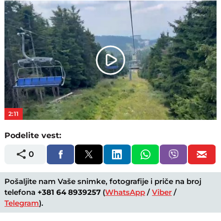
Play
Video
2:11
Podelite vest:
0
Pošaljite nam Vaše snimke, fotografije i priče na broj
telefona
+381 64 8939257
(
WhatsApp
/
Viber
/
Telegram
).