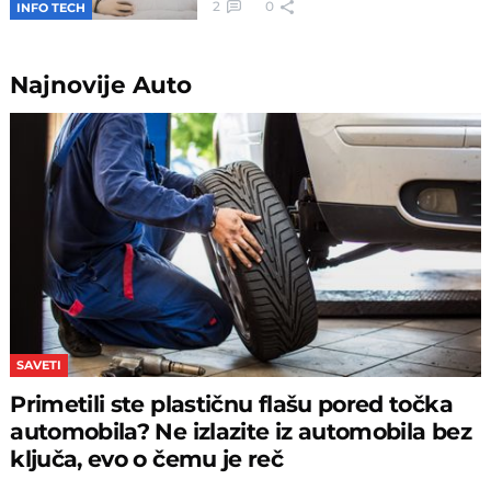
2
0
INFO TECH
Najnovije
Auto
SAVETI
Primetili ste plastičnu flašu pored točka
automobila? Ne izlazite iz automobila bez
ključa, evo o čemu je reč