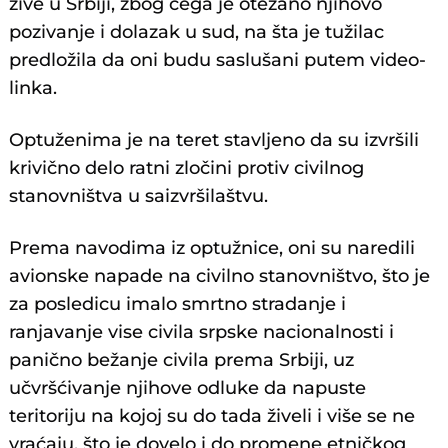
žive u Srbiji, zbog čega je otežano njihovo
pozivanje i dolazak u sud, na šta je tužilac
predložila da oni budu saslušani putem video-
linka.
Optuženima je na teret stavljeno da su izvršili
krivično delo ratni zločini protiv civilnog
stanovništva u saizvršilaštvu.
Prema navodima iz optužnice, oni su naredili
avionske napade na civilno stanovništvo, što je
za posledicu imalo smrtno stradanje i
ranjavanje vise civila srpske nacionalnosti i
panično bežanje civila prema Srbiji, uz
učvršćivanje njihove odluke da napuste
teritoriju na kojoj su do tada živeli i više se ne
vraćaju, što je dovelo i do promene etničkog