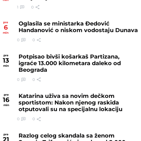
1
0
Oglasila se ministarka Đedović
pre
6
Handanović o niskom vodostaju Dunava
min
0
0
Potpisao bivši košarkaš Partizana,
pre
13
igraće 13.000 kilometara daleko od
min
Beograda
0
0
Katarina uživa sa novim dečkom
pre
16
sportistom: Nakon njenog raskida
min
otputovali su na specijalnu lokaciju
0
0
Razlog celog skandala sa ženom
pre
21