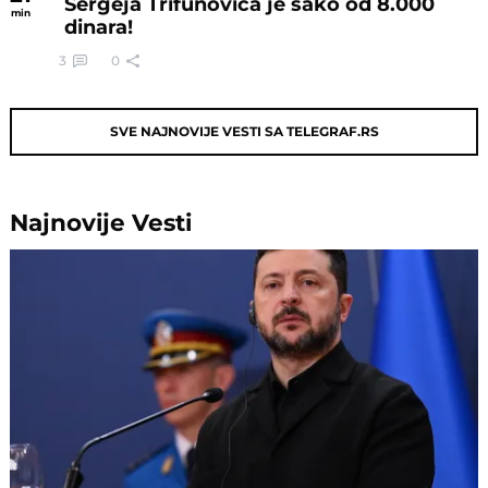
Sergeja Trifunovića je sako od 8.000
min
dinara!
3
0
SVE NAJNOVIJE VESTI SA TELEGRAF.RS
Najnovije
Vesti