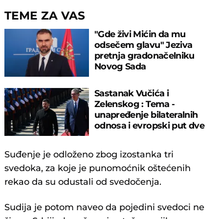
TEME ZA VAS
"Gde živi Mićin da mu
odsečem glavu" Jeziva
pretnja gradonačelniku
Novog Sada
Sastanak Vučića i
Zelenskog : Tema -
unapređenje bilateralnih
odnosa i evropski put dve
zemlje
Suđenje je odloženo zbog izostanka tri
svedoka, za koje je punomoćnik oštećenih
rekao da su odustali od svedočenja.
Sudija je potom naveo da pojedini svedoci ne