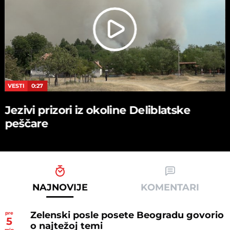
VESTI
0:27
Jezivi prizori iz okoline Deliblatske
peščare
NAJNOVIJE
KOMENTARI
Zelenski posle posete Beogradu govorio
pre
5
o najtežoj temi
min