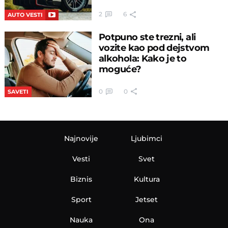
2
6
AUTO VESTI
Potpuno ste trezni, ali
vozite kao pod dejstvom
alkohola: Kako je to
moguće?
0
0
SAVETI
Najnovije
Ljubimci
Vesti
Svet
Biznis
Kultura
Sport
Jetset
Nauka
Ona