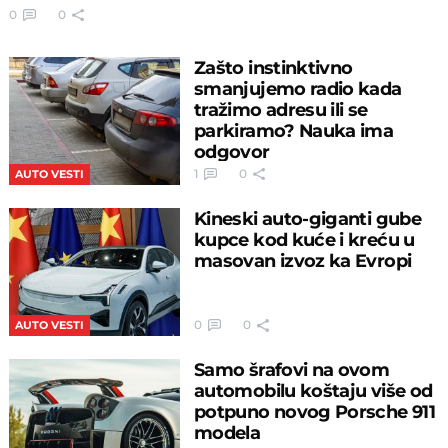
0
0
Zašto instinktivno
smanjujemo radio kada
tražimo adresu ili se
parkiramo? Nauka ima
odgovor
1
0
AUTO VESTI
Kineski auto-giganti gube
kupce kod kuće i kreću u
masovan izvoz ka Evropi
0
0
AUTO VESTI
Samo šrafovi na ovom
automobilu koštaju više od
potpuno novog Porsche 911
modela