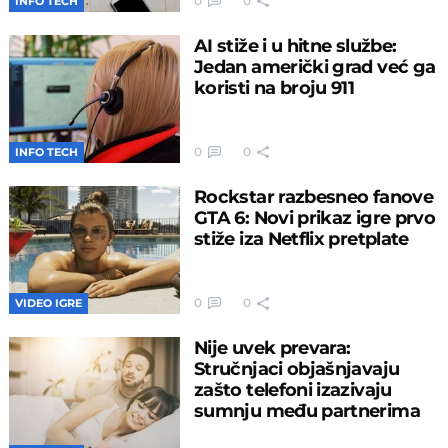
0
0
INFO TECH
AI stiže i u hitne službe:
Jedan američki grad već ga
koristi na broju 911
0
0
INFO TECH
Rockstar razbesneo fanove
GTA 6: Novi prikaz igre prvo
stiže iza Netflix pretplate
0
0
VIDEO IGRE
Nije uvek prevara:
Stručnjaci objašnjavaju
zašto telefoni izazivaju
sumnju među partnerima