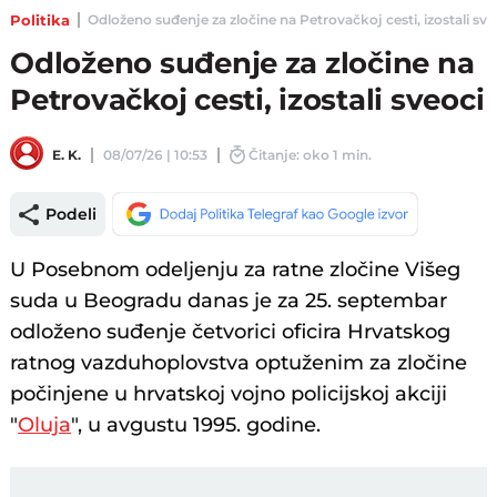
Politika
Odloženo suđenje za zločine na Petrovačkoj cesti, izostali sveo
Odloženo suđenje za zločine na
Petrovačkoj cesti, izostali sveoci
E. K.
08/07/26 | 10:53
Čitanje: oko 1 min.
Podeli
U Posebnom odeljenju za ratne zločine Višeg
suda u Beogradu danas je za 25. septembar
odloženo suđenje četvorici oficira Hrvatskog
ratnog vazduhoplovstva optuženim za zločine
počinjene u hrvatskoj vojno policijskoj akciji
"
Oluja
", u avgustu 1995. godine.