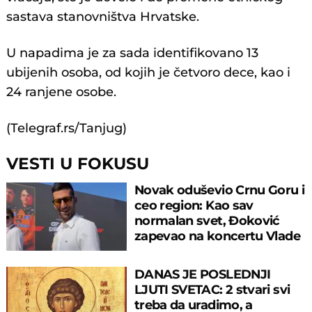
sastava stanovništva Hrvatske.
U napadima je za sada identifikovano 13
ubijenih osoba, od kojih je četvoro dece, kao i
24 ranjene osobe.
(Telegraf.rs/Tanjug)
VESTI U FOKUSU
Novak oduševio Crnu Goru i
ceo region: Kao sav
normalan svet, Đoković
zapevao na koncertu Vlade
Georgijeva
DANAS JE POSLEDNJI
LJUTI SVETAC: 2 stvari svi
treba da uradimo, a