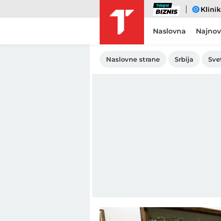
Biznis
eKlinika
Naslovna
Najnov
Naslovne strane
Srbija
Sve