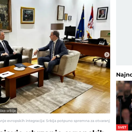
Najn
ke.srbije
je evropskih integracija: Srbija potpuno spremna za otvaranje Klastera 3 - 
SVET