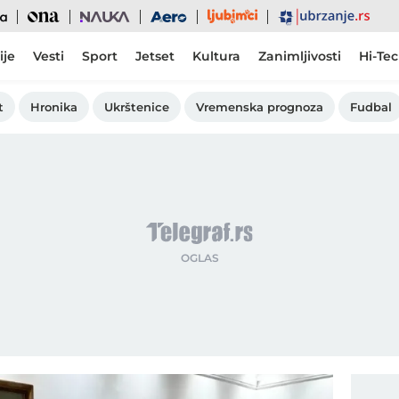
Ljubimci
Ona
Nauka
Aero
Ubrzanje
ije
Vesti
Sport
Jetset
Kultura
Zanimljivosti
Hi-Te
t
Hronika
Ukrštenice
Vremenska prognoza
Fudbal