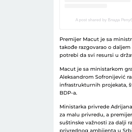
A post shared by Влада Репуб
Premiјer Macut јe sa minis
takođe razgovarao o daljem p
potrebi da svi resursi u drž
Macut јe sa ministarkom građ
Aleksandrom Sofroniјević raz
infrastrukturnih proјekata, š
BDP-a.
Ministarka privrede Adriјan
za malu privredu, a premiјe
suštinske važnosti za dalji 
privrednog ambiјenta u Srbiј