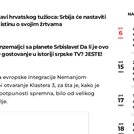
NA
javi hrvatskog tužioca: Srbija će nastaviti
 istinu o svojim žrtvama
pre
6
min
nzemaljci sa planete Srbislave! Da li je ovo
0
e gostovanje u istoriji srpske TV? JESTE!
pre
15
min
a evropske integraciјe Nemanjom
otvaranje Klastera 3, za šta јe, kako јe
0
potpunosti spremna, bilo od velikog
pre
17
je.
min
0
pre
18
min