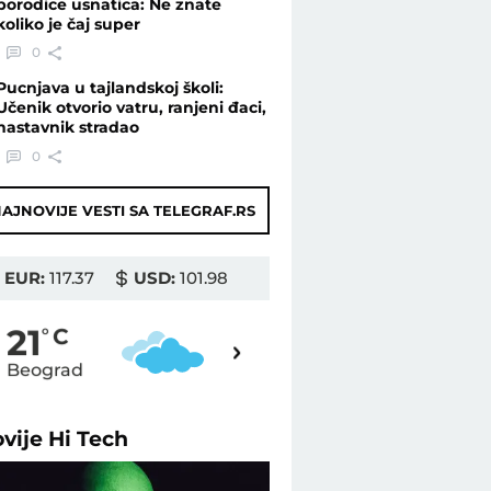
porodice usnatica: Ne znate
koliko je čaj super
0
Pucnjava u tajlandskoj školi:
Učenik otvorio vatru, ranjeni đaci,
nastavnik stradao
0
AJNOVIJE VESTI SA TELEGRAF.RS
EUR:
117.37
USD:
101.98
22
21
o
C
o
C
Beograd
Novi Sad
ovije
Hi Tech