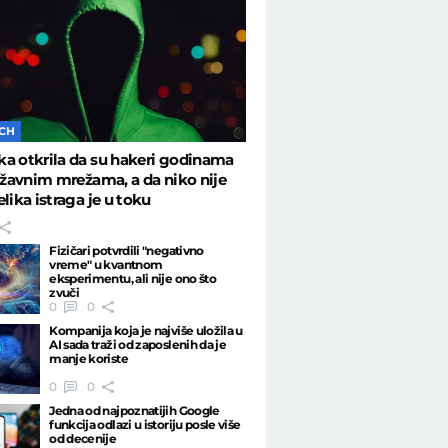
ECH
a otkrila da su hakeri godinama
državnim mrežama, a da niko nije
elika istraga je u toku
Fizičari potvrdili "negativno
vreme" u kvantnom
eksperimentu, ali nije ono što
zvuči
0
0
Kompanija koja je najviše uložila u
AI sada traži od zaposlenih da je
manje koriste
0
0
Jedna od najpoznatijih Google
funkcija odlazi u istoriju posle više
od decenije