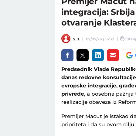
Premijer Macut n
integracija: Srbi
otvaranje Klaster
S. J.
07/07/26 | 16:32
Čitanj
Predsednik Vlade Republike
danas redovne konsultaciјe 
evropske integraciјe, građev
privrede
, a posebna pažnja
realizaciјe obaveza iz Refo
Premiјer Macut јe istakao da
prioriteta i da su ovom cilju