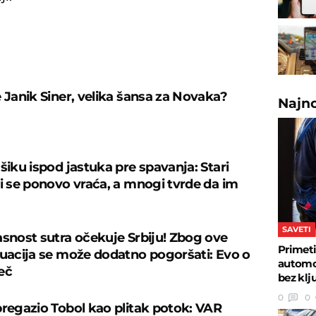
U
e Janik Siner, velika šansa za Novaka?
Najn
šiku ispod jastuka pre spavanja: Stari
ji se ponovo vraća, a mnogi tvrde da im
SAVETI
asnost sutra očekuje Srbiju! Zbog ove
Primeti
tuacija se može dodatno pogoršati: Evo o
automob
eč
bez klj
0
0
pregazio Tobol kao plitak potok: VAR