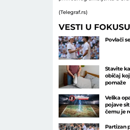
(Telegraf.rs)
VESTI U FOKUS
Povlači s
Stavite ka
običaj ko
pomaže
Velika op
pojave si
čemu je r
Partizan 