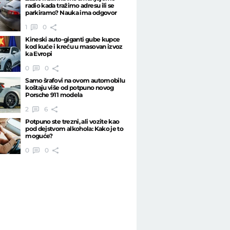
radio kada tražimo adresu ili se
parkiramo? Nauka ima odgovor
1
0
Kineski auto-giganti gube kupce
kod kuće i kreću u masovan izvoz
ka Evropi
0
0
Samo šrafovi na ovom automobilu
koštaju više od potpuno novog
Porsche 911 modela
2
6
Potpuno ste trezni, ali vozite kao
pod dejstvom alkohola: Kako je to
moguće?
0
0