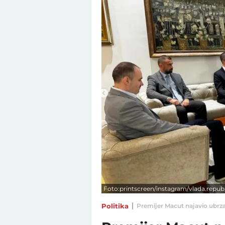
Foto:printscreen/instagram/vlada.republi
Politika
Premijer Macut najavio ubrzan