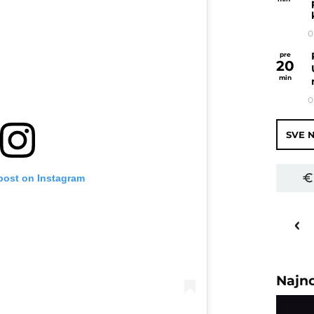
0
pre
20
min
0
SVE N
 post on Instagram
19
o
C
Priština
Najn