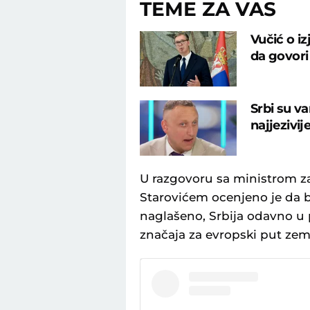
TEME ZA VAS
Vučić o iz
da govori
Srbi su va
najjezivij
U razgovoru sa ministrom z
Starovićem ocenjeno јe da bi 
naglašeno, Srbiјa odavno u 
značaјa za evropski put zeml