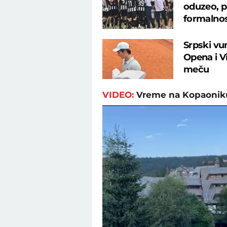
oduzeo, p
formalno
Srpski vu
Opena i 
meču
VIDEO:
Vreme na Kopaonik