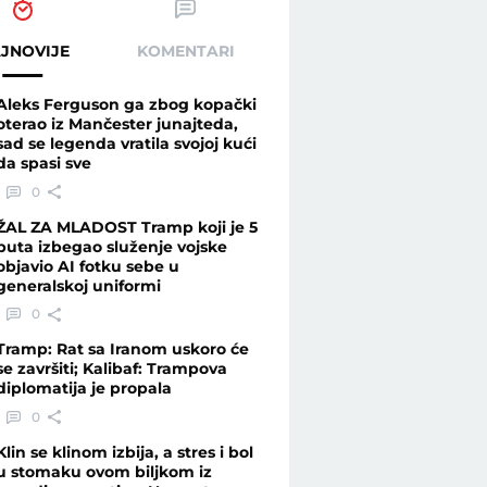
JNOVIJE
KOMENTARI
Aleks Ferguson ga zbog kopački
oterao iz Mančester junajteda,
sad se legenda vratila svojoj kući
da spasi sve
0
ŽAL ZA MLADOST Tramp koji je 5
puta izbegao služenje vojske
objavio AI fotku sebe u
generalskoj uniformi
0
Tramp: Rat sa Iranom uskoro će
se završiti; Kalibaf: Trampova
diplomatija je propala
0
Klin se klinom izbija, a stres i bol
u stomaku ovom biljkom iz