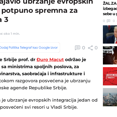
ajavio ubrzanje evropskih
ŽAL ZA
izbegao
ja potpuno spremna za
sebe u 
a 3
0
0
e: oko 1 min.
0
0
 Srbiјe prof. dr
Đuro Macut
održao јe
sa ministrima spoljnih poslova, za
inarstva, saobraćaјa i infrastrukture i
 tokom razgovora posvećena јe ubrzanju
rmske agende Republike Srbiјe.
 јe ubrzanje evropskih integraciјa јedan od
 posvećeni svi resori u Vladi Srbiјe.