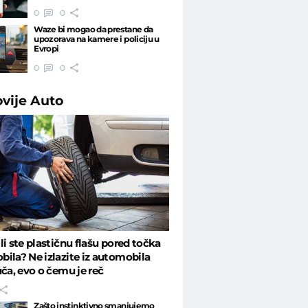
0
0
Waze bi mogao da prestane da
upozorava na kamere i policiju u
Evropi
0
0
ovije
Auto
li ste plastičnu flašu pored točka
ila? Ne izlazite iz automobila
uča, evo o čemu je reč
Zašto instinktivno smanjujemo