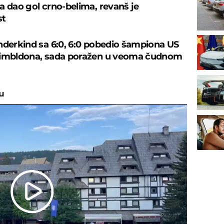
a dao gol crno-belima, revanš je
st
nderkind sa 6:0, 6:0 pobedio šampiona US
Vimbldona, sada poražen u veoma čudnom
u
Play