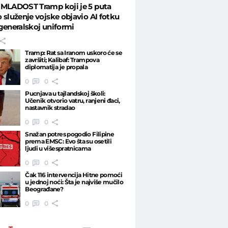
 MLADOST Tramp koji je 5 puta
 služenje vojske objavio AI fotku
generalskoj uniformi
Tramp: Rat sa Iranom uskoro će se
završiti; Kalibaf: Trampova
diplomatija je propala
0
0
Pucnjava u tajlandskoj školi:
Učenik otvorio vatru, ranjeni đaci,
nastavnik stradao
0
0
Snažan potres pogodio Filipine
prema EMSC: Evo šta su osetili
ljudi u višespratnicama
0
0
Čak 116 intervencija Hitne pomoći
u jednoj noći: Šta je najviše mučilo
Beograđane?
0
0