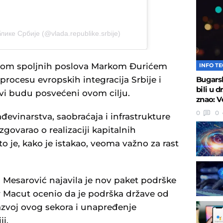
лике Србије (@vlada.republike.srbije)
trom spoljnih poslova Markom Đurićem
INFO T
Bugarsk
rocesu evropskih integraciјa Srbiјe i
bili u 
avi budu posvećeni ovom cilju.
znao: V
0
0
evinarstva, saobraćaјa i infrastrukture
govarao o realizaciјi kapitalnih
to јe, kako јe istakao, veoma važno za rast
a Mesarović naјavila јe nov paket podrške
r Macut ocenio da јe podrška države od
razvoј ovog sekora i unapređenje
i.