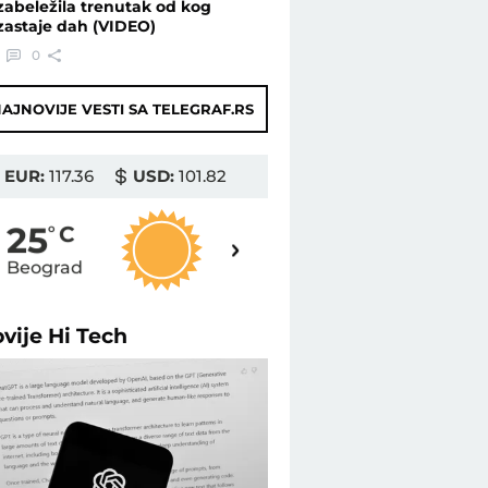
zabeležila trenutak od kog
zastaje dah (VIDEO)
0
AJNOVIJE VESTI SA TELEGRAF.RS
EUR:
117.36
USD:
101.82
26
25
o
C
o
C
Beograd
Novi Sad
ovije
Hi Tech