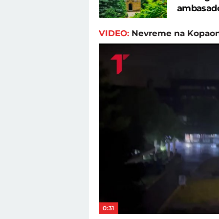
ambasad
VIDEO:
Nevreme na Kopao
0:31