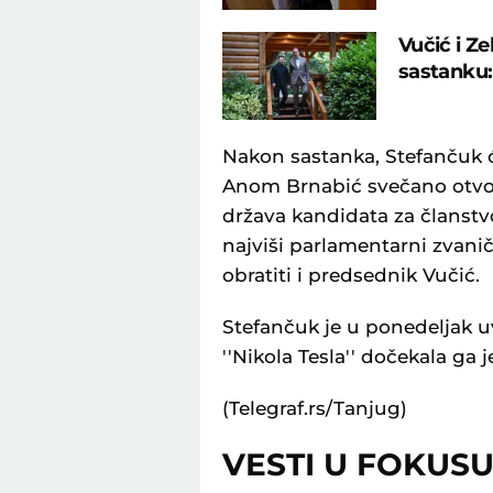
Vučić i Z
sastanku:
Nakon sastanka, Stefančuk 
Anom Brnabić svečano otvor
država kandidata za članstvo
najviši parlamentarni zvanič
obratiti i predsednik Vučić.
Stefančuk je u ponedeljak 
''Nikola Tesla'' dočekala ga
(Telegraf.rs/Tanjug)
VESTI U FOKUS