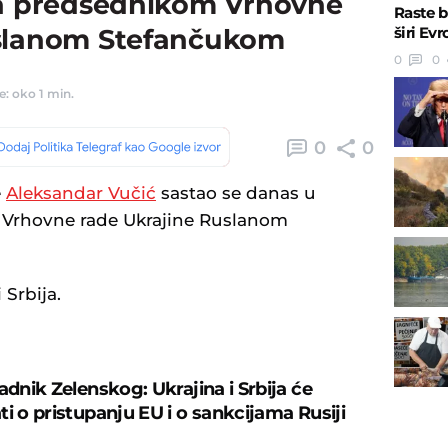
sa predsednikom Vrhovne
Raste b
širi Ev
uslanom Stefančukom
0
0
e: oko 1 min.
0
0
e
Aleksandar Vučić
sastao se danas u
Vrhovne rade Ukrajine Ruslanom
 Srbija.
adnik Zelenskog: Ukrajina i Srbija će
ti o pristupanju EU i o sankcijama Rusiji