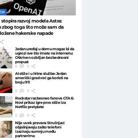
ECH
stopira razvoj modela Astra:
n zbog toga što može sam da
složene hakerske napade
Jedan uređaj u domu mogao bi da
ugrozi sve što imate na internetu:
Otkriven ozbiljan bezbednosni
propust
0
0
AI stiže i u hitne službe: Jedan
američki grad već ga koristi na
broju 911
0
0
Rockstar razbesneo fanove GTA 6:
Novi prikaz igre prvo stiže iza
Netflix pretplate
0
0
Nije uvek prevara: Stručnjaci
objašnjavaju zašto telefoni
izazivaju sumnju među
partnerima