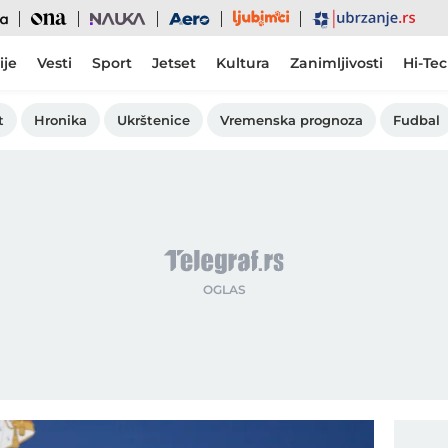
Ljubimci
Ona
Nauka
Aero
Ubrzanje
ije
Vesti
Sport
Jetset
Kultura
Zanimljivosti
Hi-Te
t
Hronika
Ukrštenice
Vremenska prognoza
Fudbal