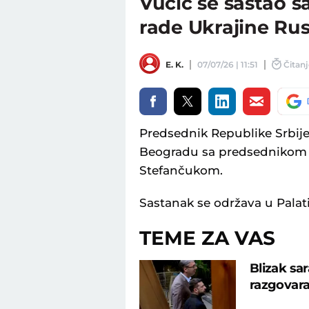
Vučić se sastao 
rade Ukrajine R
E. K.
07/07/26 | 11:51
Čitanj
Predsednik Republike Srbij
Beogradu sa predsednikom 
Stefančukom.
Sastanak se održava u Palati
TEME ZA VAS
Blizak sar
razgovara