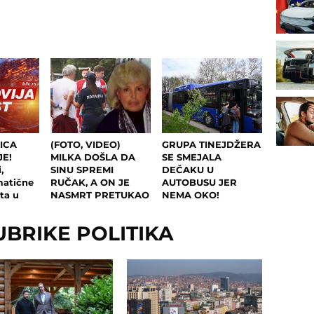
ICA
(FOTO, VIDEO)
GRUPA TINEJDŽERA
JE!
MILKA DOŠLA DA
SE SMEJALA
,
SINU SPREMI
DEČAKU U
matične
RUČAK, A ON JE
AUTOBUSU JER
uta u
NASMRT PRETUKAO
NEMA OKO!
 se
Detalji ubistva na
Misteriozni
osti: Evo
Novom Beogradu:
Beograđanin
UBRIKE POLITIKA
eno
Čuli se KRICI i
reagovao: "Ko je
zapomaganje,
snimao, neka šalje
policija
policiji"
osumnjičenog izvela
krvavih nogu