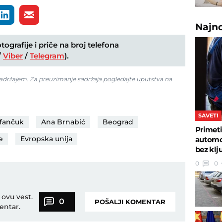
Najn
ografije i priče na broj telefona
/
Viber
/
Telegram
).
 sadržajem. Za preuzimanje sadržaja pogledajte uputstva na
SAVETI
efančuk
Ana Brnabić
Beograd
Primeti
e
Evropska unija
automob
bez klj
0
0
 ovu vest.
0
POŠALJI KOMENTAR
entar.