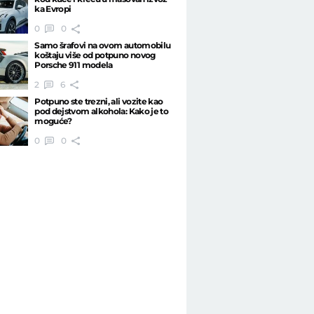
ka Evropi
0
0
Samo šrafovi na ovom automobilu
koštaju više od potpuno novog
Porsche 911 modela
2
6
Potpuno ste trezni, ali vozite kao
pod dejstvom alkohola: Kako je to
moguće?
0
0