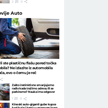
2
0
ovije
Auto
li ste plastičnu flašu pored točka
ila? Ne izlazite iz automobila
uča, evo o čemu je reč
Zašto instinktivno smanjujemo
radio kada tražimo adresu ili se
parkiramo? Nauka ima odgovor
1
0
Kineski auto-giganti gube kupce
kod kuće i kreću u masovan izvoz