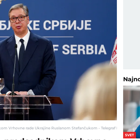
Najn
ikom Vrhovne rade Ukrajine Ruslanom Stefančukom - Telegraf Politika
SVET