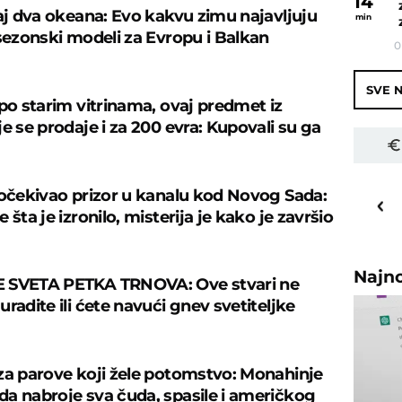
14
caj dva okeana: Evo kakvu zimu najavljuju
min
 sezonski modeli za Evropu i Balkan
0
SVE N
 po starim vitrinama, ovaj predmet iz
e se prodaje i za 200 evra: Kupovali su ga
26
o
C
 očekivao prizor u kanalu kod Novog Sada:
 šta je izronilo, misterija je kako je završio
Priština
Najn
 SVETA PETKA TRNOVA: Ove stvari ne
radite ili ćete navući gnev svetiteljke
za parove koji žele potomstvo: Monahinje
a nabroje sva čuda, spasile i američkog