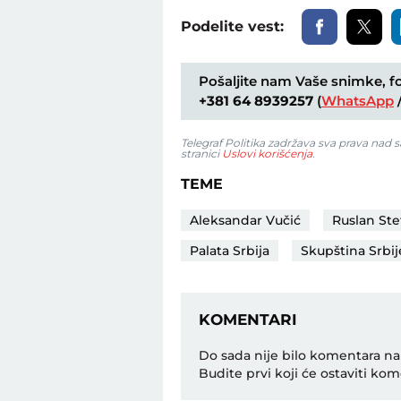
Podelite vest:
Pošaljite nam Vaše snimke, fot
+381 64 8939257
(
WhatsApp
Telegraf Politika zadržava sva prava nad
stranici
Uslovi korišćenja
.
TEME
Aleksandar Vučić
Ruslan St
Palata Srbija
Skupština Srbij
KOMENTARI
Do sada nije bilo komentara na
Budite prvi koji će ostaviti kom