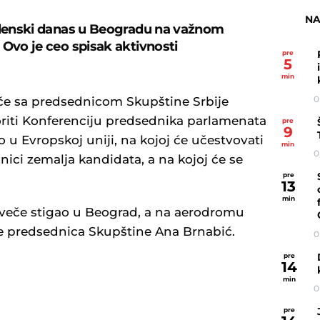
NA
elenski danas u Beogradu na važnom
 Ovo je ceo spisak aktivnosti
pre
5
min
0
će sa predsednicom Skupštine Srbije
iti Konferenciju predsednika parlamenata
pre
9
 u Evropskoj uniji, na kojoj će učestvovati
min
0
nici zemalja kandidata, a na kojoj će se
pre
13
min
uveče stigao u Beograd, a na aerodromu
 je predsednica Skupštine Ana Brnabić.
0
pre
14
min
0
U
pre