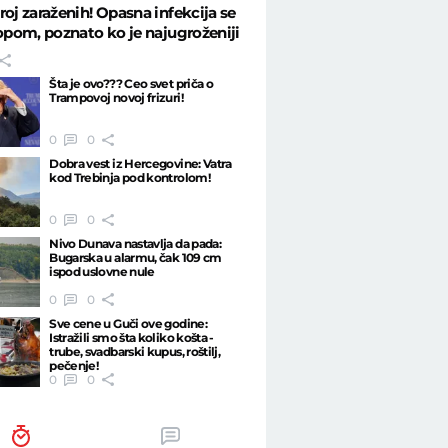
roj zaraženih! Opasna infekcija se
ropom, poznato ko je najugroženiji
Šta je ovo??? Ceo svet priča o
Trampovoj novoj frizuri!
0
0
Dobra vest iz Hercegovine: Vatra
kod Trebinja pod kontrolom!
0
0
Nivo Dunava nastavlja da pada:
Bugarska u alarmu, čak 109 cm
ispod uslovne nule
0
0
Sve cene u Guči ove godine:
Istražili smo šta koliko košta -
trube, svadbarski kupus, roštilj,
pečenje!
0
0