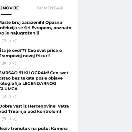
JNOVIJE
KOMENTARI
Raste broj zaraženih! Opasna
infekcija se širi Evropom, poznato
ko je najugroženiji
0
Šta je ovo??? Ceo svet priča o
Trampovoj novoj frizuri!
0
SMRŠAO 91 KILOGRAM! Ceo svet
ostao bez teksta posle objave
fotografija LEGENDARNOG
GLUMCA
0
Dobra vest iz Hercegovine: Vatra
kod Trebinja pod kontrolom!
0
Jeziv trenutak na putu: Kamera