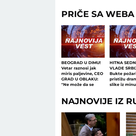
PRIČE SA WEBA
BEOGRAD U DIMU!
HITNA SEDN
Vetar raznosi jak
VLADE SRBI
miris paljevine, CEO
Bukte požari
GRAD U OBLAKU:
pristižu dra
"Ne može da se
slike iz min
diše!"
minut, Dačić
obratio javn
NAJNOVIJE IZ R
šta je odluč