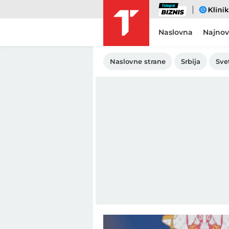
Biznis
eKlinika
Naslovna
Najnov
Naslovne strane
Srbija
Sve