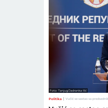
Foto: Tanjug/Jadranka Ilić
Politika
Vučić se sastao sa predsedn