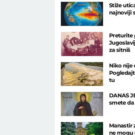
Stiže uti
najnoviji
Preturite
Jugoslavij
za sitniš
Niko nije
Pogledajte
tu
DANAS JE
smete da u
Manastir 
ne mogu d