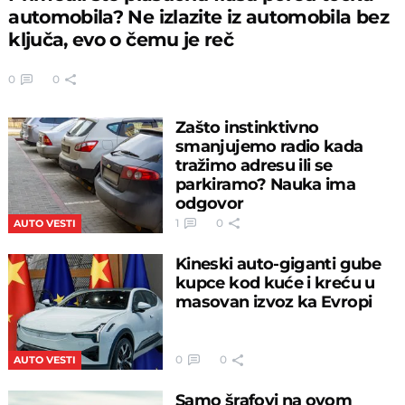
automobila? Ne izlazite iz automobila bez
ključa, evo o čemu je reč
0
0
Zašto instinktivno
smanjujemo radio kada
tražimo adresu ili se
parkiramo? Nauka ima
odgovor
1
0
AUTO VESTI
Kineski auto-giganti gube
kupce kod kuće i kreću u
masovan izvoz ka Evropi
0
0
AUTO VESTI
Samo šrafovi na ovom