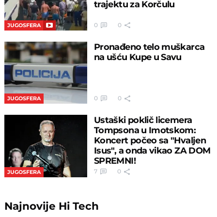
trajektu za Korčulu
0
0
JUGOSFERA
Pronađeno telo muškarca
na ušću Kupe u Savu
0
0
JUGOSFERA
Ustaški poklič licemera
Tompsona u Imotskom:
Koncert počeo sa "Hvaljen
Isus", a onda vikao ZA DOM
SPREMNI!
7
0
JUGOSFERA
Najnovije
Hi Tech