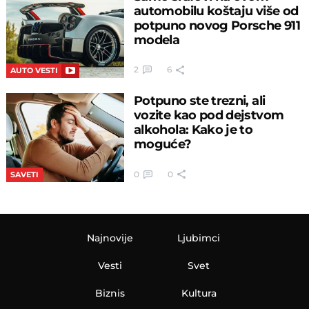
automobilu koštaju više od
potpuno novog Porsche 911
modela
2
6
AUTO VESTI
Potpuno ste trezni, ali
vozite kao pod dejstvom
alkohola: Kako je to
moguće?
0
0
SAVETI
Najnovije
Ljubimci
Vesti
Svet
Biznis
Kultura