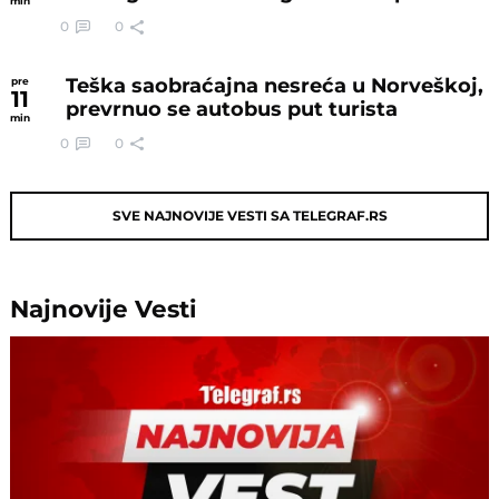
min
0
0
Teška saobraćajna nesreća u Norveškoj,
pre
11
prevrnuo se autobus put turista
min
0
0
SVE NAJNOVIJE VESTI SA TELEGRAF.RS
Najnovije
Vesti