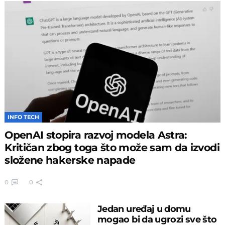
INFO TECH
OpenAI stopira razvoj modela Astra:
Kritičan zbog toga što može sam da izvodi
složene hakerske napade
0
0
Jedan uređaj u domu
mogao bi da ugrozi sve što