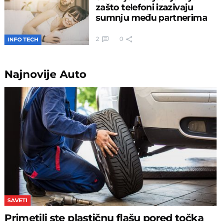
zašto telefoni izazivaju
sumnju među partnerima
2
0
INFO TECH
Najnovije
Auto
SAVETI
Primetili ste plastičnu flašu pored točka