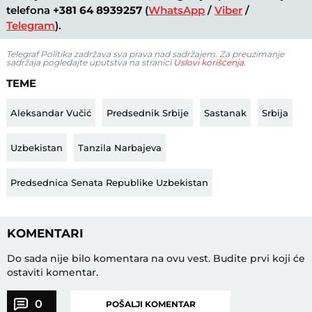
telefona
+381 64 8939257
(
WhatsApp
/
Viber
/
Telegram
).
Telegraf Politika zadržava sva prava nad sadržajem. Za preuzimanje
sadržaja pogledajte uputstva na stranici
Uslovi korišćenja
.
TEME
Aleksandar Vučić
Predsednik Srbije
Sastanak
Srbija
Uzbekistan
Tanzila Narbajeva
Predsednica Senata Republike Uzbekistan
KOMENTARI
Do sada nije bilo komentara na ovu vest.
Budite prvi koji će
ostaviti komentar.
0
POŠALJI KOMENTAR