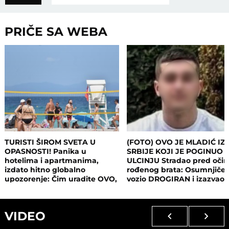
PRIČE SA WEBA
TURISTI ŠIROM SVETA U
(FOTO) OVO JE MLADIĆ IZ
OPASNOSTI! Panika u
SRBIJE KOJI JE POGINUO 
hotelima i apartmanima,
ULCINJU Stradao pred oči
izdato hitno globalno
rođenog brata: Osumnjičen
upozorenje: Čim uradite OVO,
vozio DROGIRAN i izazvao
postajete meta opasnog
nesreću
napada!
VIDEO