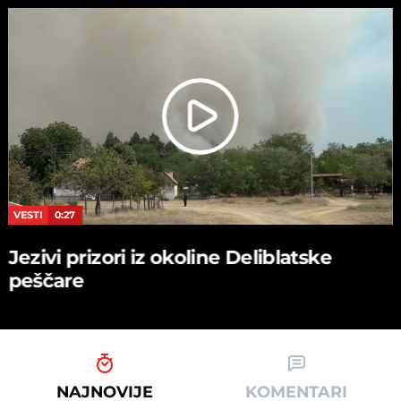
VESTI
0:27
Jezivi prizori iz okoline Deliblatske
peščare
NAJNOVIJE
KOMENTARI