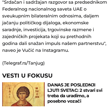
"Srdačan i sadržajan razgovor sa predsednikom
Federalnog nacionalnog saveta UAE o
sveukupnim bilateralnim odnosima, daljem
jačanju političkog dijaloga, ekonomske
saradnje, investicija, trgovinske razmene i
zajedničkih projekata koji su prethodnih
godina dali snažan impuls našem partnerstvu",
naveo je Vučić na Instagramu.
(Telegraf.rs/Tanjug)
VESTI U FOKUSU
DANAS JE POSLEDNJI
LJUTI SVETAC: 2 stvari svi
treba da uradimo, a
posebno vozači