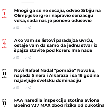
Mnogi ga se ne sećaju, odveo Srbiju na
pre
1
Olimpijske igre i napravio senzaciju
min
veka, sada nas je ponovo oduševio
0
0
Ako vam se listovi paradajza uvrću,
pre
4
ostaje vam da samo da jednu stvar iz
min
špajza stavite pod koren: Ima nade
0
0
Novi Rafael Nadal "pomaže" Novaku,
pre
11
napada Sinera i Alkaraza i sa 19 godina
min
najavljuje svetsku dominaciju
0
0
FAA naredila inspekciju stotina aviona
pre
11
Boeing 737 MAX zbog rizika od pukotina