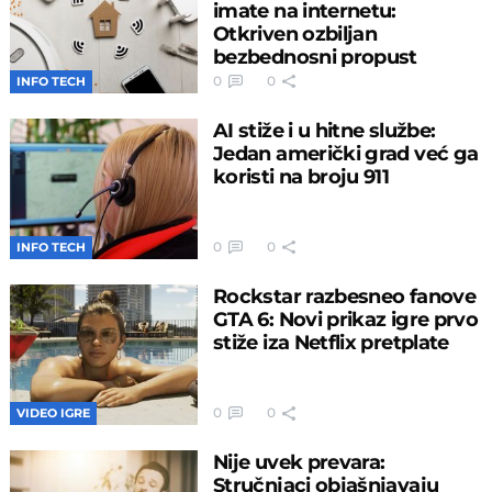
imate na internetu:
Otkriven ozbiljan
bezbednosni propust
0
0
INFO TECH
AI stiže i u hitne službe:
Jedan američki grad već ga
koristi na broju 911
0
0
INFO TECH
Rockstar razbesneo fanove
GTA 6: Novi prikaz igre prvo
stiže iza Netflix pretplate
0
0
VIDEO IGRE
Nije uvek prevara:
Stručnjaci objašnjavaju