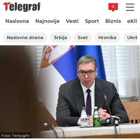
0
Naslovna
Najnovije
Vesti
Sport
Biznis
eKli
Naslovne strane
Srbija
Svet
Hronika
Ukršt
Foto: Tanjug/nr