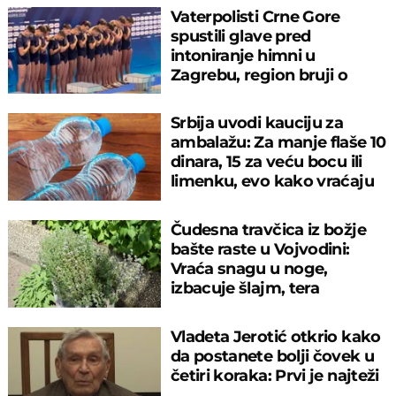
Vaterpolisti Crne Gore
spustili glave pred
intoniranje himni u
Zagrebu, region bruji o
velikom propustu
Srbija uvodi kauciju za
ambalažu: Za manje flaše 10
dinara, 15 za veću bocu ili
limenku, evo kako vraćaju
pare
Čudesna travčica iz božje
bašte raste u Vojvodini:
Vraća snagu u noge,
izbacuje šlajm, tera
komarce i miševe
Vladeta Jerotić otkrio kako
da postanete bolji čovek u
četiri koraka: Prvi je najteži