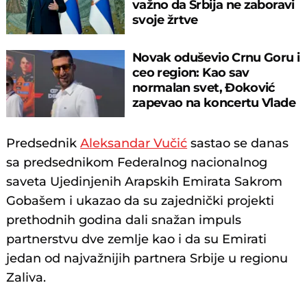
važno da Srbija ne zaboravi
svoje žrtve
Novak oduševio Crnu Goru i
ceo region: Kao sav
normalan svet, Đoković
zapevao na koncertu Vlade
Georgijeva
Predsednik
Aleksandar Vučić
sastao se danas
sa predsednikom Federalnog nacionalnog
saveta Ujedinjenih Arapskih Emirata Sakrom
Gobašem i ukazao da su zajednički projekti
prethodnih godina dali snažan impuls
partnerstvu dve zemlje kao i da su Emirati
jedan od najvažnijih partnera Srbije u regionu
Zaliva.