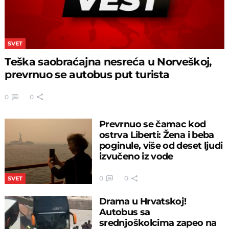
SVET
Teška saobraćajna nesreća u Norveškoj,
prevrnuo se autobus put turista
0
0
Prevrnuo se čamac kod
ostrva Liberti: Žena i beba
poginule, više od deset ljudi
izvučeno iz vode
0
0
SVET
Drama u Hrvatskoj!
Autobus sa
srednjoškolcima zapeo na