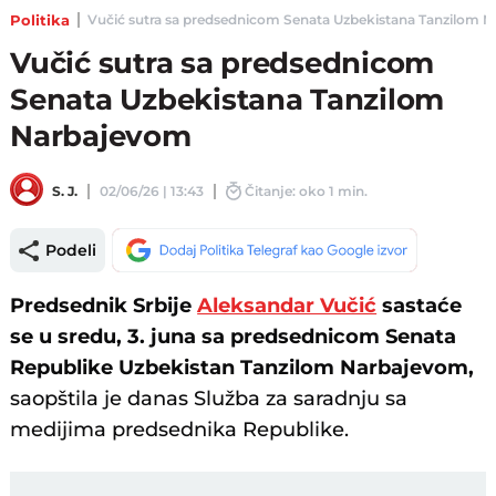
Politika
Vučić sutra sa predsednicom Senata Uzbekistana Tanzilom Na
Vučić sutra sa predsednicom
Senata Uzbekistana Tanzilom
Narbajevom
S. J.
02/06/26 | 13:43
Čitanje: oko 1 min.
Podeli
Predsednik Srbije
Aleksandar Vučić
sastaće
se u sredu, 3. juna sa predsednicom Senata
Republike Uzbekistan Tanzilom Narbajevom,
saopštila je danas Služba za saradnju sa
medijima predsednika Republike.