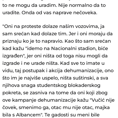
to ne mogu da uradim. Nije normalno da to
uradite. Onda od vas naprave nečoveka.
"Oni na proteste dolaze našim vozovima, ja
sam srećan kad dolaze tim. Jer i oni moraju da
priznaju ko je to napravio. Kao što sam srećan
kad kažu "idemo na Nacionalni stadion, biće
izgrađen", jer oni ništa od toga nisu mogli da
izgrade i ne urade ništa. Kad sve to imate u
vidu, taj postupak i akcija dehumanizacije, ono
što im je najviše uspelo, ništa suštinski, a sva
njihova snaga studentskog blokaderskog
pokreta, se zasniva na tome da oni koji zbog
ove kampanje dehumanizacije kažu "Vučić nije
čovek, smenimo ga, otac mu nije otac, majka
bila s Albancem". Te gadosti su meni bile