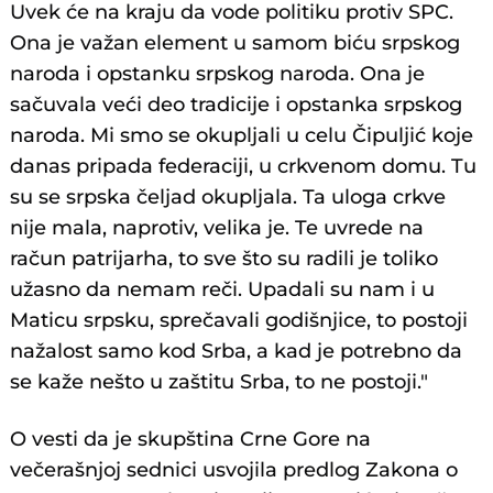
Uvek će na kraju da vode politiku protiv SPC.
Ona je važan element u samom biću srpskog
naroda i opstanku srpskog naroda. Ona je
sačuvala veći deo tradicije i opstanka srpskog
naroda. Mi smo se okupljali u celu Čipuljić koje
danas pripada federaciji, u crkvenom domu. Tu
su se srpska čeljad okupljala. Ta uloga crkve
nije mala, naprotiv, velika je. Te uvrede na
račun patrijarha, to sve što su radili je toliko
užasno da nemam reči. Upadali su nam i u
Maticu srpsku, sprečavali godišnjice, to postoji
nažalost samo kod Srba, a kad je potrebno da
se kaže nešto u zaštitu Srba, to ne postoji."
O vesti da je skupština Crne Gore na
večerašnjoj sednici usvojila predlog Zakona o