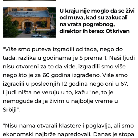
čemu je reč
U kraju nije moglo da se živi
od muva, kad su zakucali
na vrata pogrebnog,
direktor ih terao: Otkriven
horor
"Više smo puteva izgradili od tada, nego do
tada, razlika u godinama je 5 prema 1. Naši ljudi
nisu otvoreni za to da vide, izgradili smo više
nego što je za 60 godina izgrađeno. Više smo
izgradili u poslednjih 12 godina nego oni u 67.
Ljudi ništa ne veruju u to, kažu "ne, to je
nemoguće da ja živim u najbolje vreme u
Srbiji".
"Nisu nama otvarali klastere i poglavlja, ali smo
ekonomski najbrže napredovali. Danas je stopa