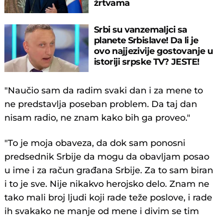
žrtvama
Srbi su vanzemaljci sa
planete Srbislave! Da li je
ovo najjezivije gostovanje u
istoriji srpske TV? JESTE!
"Naučio sam da radim svaki dan i za mene to
ne predstavlja poseban problem. Da taj dan
nisam radio, ne znam kako bih ga proveo."
"To je moja obaveza, da dok sam ponosni
predsednik Srbije da mogu da obavljam posao
u ime i za račun građana Srbije. Za to sam biran
i to je sve. Nije nikakvo herojsko delo. Znam ne
tako mali broj ljudi koji rade teže poslove, i rade
ih svakako ne manje od mene i divim se tim