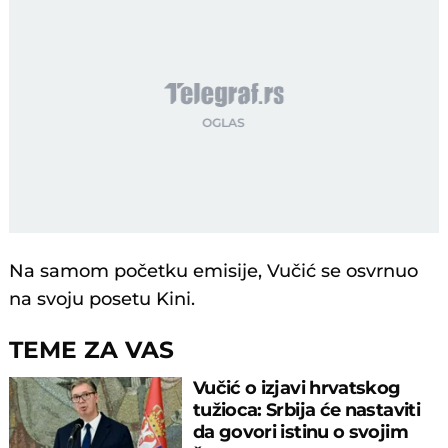
Na samom početku emisije, Vučić se osvrnuo
na svoju posetu Kini.
TEME ZA VAS
Vučić o izjavi hrvatskog
tužioca: Srbija će nastaviti
da govori istinu o svojim