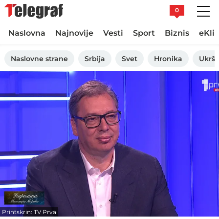
0
Naslovna
Najnovije
Vesti
Sport
Biznis
eKli
Naslovne strane
Srbija
Svet
Hronika
Ukršt
Printskrin: TV Prva