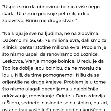
"Uspeli smo da obnovimo bolnica više nego
ikada. Ulažemo godišnje pet milijardi u
zdravstvo. Brinu me druge stvari."
"Na kraju je sve na ljudima, ne na zidovima.
Daćemo mi 56, 66, 76 miliona evra, dali smo za
Klinički centar stotine miliona evra. Problem je
što nismo uspeli da renoviramo od Loznice,
Leskovca, Vranja mnoge bolnice. U redu je da
Toplice dobije lepu bolnicu, da ne moraju da
idu u Niš, da time pomognemo i Nišu da se
orijentiše na druge krajeve. Problem je u tome
što nismo ulagali decenijama u najobičnije
održavanje, renoviranje. Odete u Dom zdravlja
u Šileru, sednete, naslonite se na stolicu, na zid,
ostane trag vaših leđa posle godina korišćenja