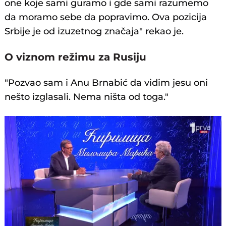
one koje sami guramo i gde sami razumemo
da moramo sebe da popravimo. Ova pozicija
Srbije je od izuzetnog značaja" rekao je.
O viznom režimu za Rusiju
"Pozvao sam i Anu Brnabić da vidim jesu oni
nešto izglasali. Nema ništa od toga."