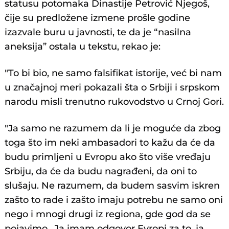
statusu potomaka Dinastije Petrović Njegoš,
čije su predložene izmene prošle godine
izazvale buru u javnosti, te da je “nasilna
aneksija” ostala u tekstu, rekao je:
"To bi bio, ne samo falsifikat istorije, već bi nam
u značajnoj meri pokazali šta o Srbiji i srpskom
narodu misli trenutno rukovodstvo u Crnoj Gori.
"Ja samo ne razumem da li je moguće da zbog
toga što im neki ambasadori to kažu da će da
budu primljeni u Evropu ako što više vređaju
Srbiju, da će da budu nagrađeni, da oni to
slušaju. Ne razumem, da budem sasvim iskren
zašto to rade i zašto imaju potrebu ne samo oni
nego i mnogi drugi iz regiona, gde god da se
pojavimo.. Ja imam odgovor Evropi za to, ja