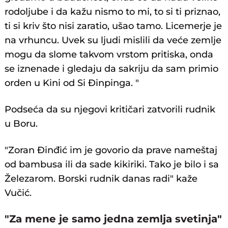
rodoljube i da kažu nismo to mi, to si ti priznao,
ti si kriv što nisi zaratio, ušao tamo. Licemerje je
na vrhuncu. Uvek su ljudi mislili da veće zemlje
mogu da slome takvom vrstom pritiska, onda
se iznenade i gledaju da sakriju da sam primio
orden u Kini od Si Đinpinga. "
Podseća da su njegovi kritičari zatvorili rudnik
u Boru.
"Zoran Đinđić im je govorio da prave nameštaj
od bambusa ili da sade kikiriki. Tako je bilo i sa
Železarom. Borski rudnik danas radi" kaže
Vučić.
"Za mene je samo jedna zemlja svetinja"