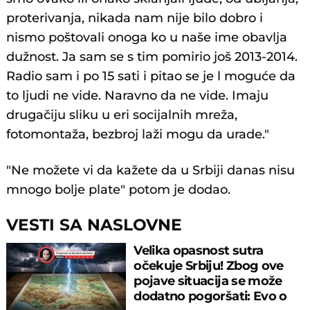
proterivanja, nikada nam nije bilo dobro i
nismo poštovali onoga ko u naše ime obavlja
dužnost. Ja sam se s tim pomirio još 2013-2014.
Radio sam i po 15 sati i pitao se je l moguće da
to ljudi ne vide. Naravno da ne vide. Imaju
drugačiju sliku u eri socijalnih mreža,
fotomontaža, bezbroj laži mogu da urade."
"Ne možete vi da kažete da u Srbiji danas nisu
mnogo bolje plate" potom je dodao.
VESTI SA NASLOVNE
Velika opasnost sutra
očekuje Srbiju! Zbog ove
pojave situacija se može
dodatno pogoršati: Evo o