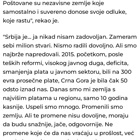
Poštovane su nezavisne zemlje koje
samostalno i suvereno donose svoje odluke,
koje rastu", rekao je.
"Srbija je... ja nikad nisam zadovoljan. Zameram
sebi milion stvari. Nismo radili dovoljno. Ali smo
najbrže napredovali. 2015. početkom, posle
teških reformi, visokog javnog duga, deficita,
smanjenja plata u javnom sektoru, bili na 300
evra prosečne plate, Crna Gora je bila čak 50
odsto iznad nas. Danas smo mi zemlja s
najvišim platama u regionu, samo 10 godina
kasnije. Uspeli smo mnogo. Promenili smo
zemlju. Ali te promene nisu dovoljne, moraju
da budu snažnije, jače, odgovornije. Ne
promene koje će da nas vraćaju u prošlost, već