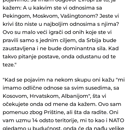
kažem: A u kakvim ste vi odnosima sa
Pekingom, Moskvom, Vašingtonom? Jeste vi
krivi što niste u najboljim odnosima s njima?
Ovo su malo veći igrači od onih koje ste vi
pravili samo s jednim ciljem, da Srbija bude
zaustavljena i ne bude dominantna sila. Kad
takvo pitanje postave, onda odustanu od te
teze."
"Kad se pojavim na nekom skupu oni kažu "mi
imamo odlične odnose sa svim susedima, sa
Kosovom, Hrvatskom, Albanijom", šta vi
očekujete onda od mene da kažem. Ovo sam
pomenuo zbog Prištine, ali šta da radite. Oni
vam uzmu 14 odsto teritorije, mi to kao i NATO
gledamo u budućnost, onda će da nađu velike