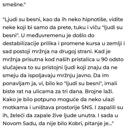
smešne."
"Ljudi su besni, kao da ih neko hipnotiše, vidite
neke koji bi samo da prete, tuku i viču "ljudi su
besni". U međuvremenu je došlo do
destabilizacije prilika i promene kursa u zemlji i
sad postoji mržnja na drugoj strani. Kad je
mržnja prisutna kod naših pristalica u 90 odsto
slučajeva to su pristojni ljudi koji znaju da ne
smeju da ispoljavaju mržnju javno. Da im
ponavljam ja, vi, bilo ko "ljudi su besni", imali
biste rat na ulicama za tri dana. Brojne laži.
Kako je bilo potpuno moguće da neko ulazi
motkama i uništava prostorije SNS. I zapalili su
ih, želeći da zapale žive ljude unutra. I sada u
Novom Sadu, da nije bilo Kobri, pitanje je..."