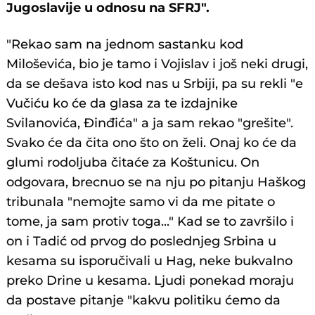
Jugoslavije u odnosu na SFRJ".
"Rekao sam na jednom sastanku kod
Miloševića, bio je tamo i Vojislav i još neki drugi,
da se dešava isto kod nas u Srbiji, pa su rekli "e
Vučiću ko će da glasa za te izdajnike
Svilanovića, Đinđića" a ja sam rekao "grešite".
Svako će da čita ono što on želi. Onaj ko će da
glumi rodoljuba čitaće za Koštunicu. On
odgovara, brecnuo se na nju po pitanju Haškog
tribunala "nemojte samo vi da me pitate o
tome, ja sam protiv toga..." Kad se to završilo i
on i Tadić od prvog do poslednjeg Srbina u
kesama su isporučivali u Hag, neke bukvalno
preko Drine u kesama. Ljudi ponekad moraju
da postave pitanje "kakvu politiku ćemo da