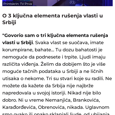
Printskrin: TV Prva
O 3 ključna elementa rušenja vlasti u
Srbiji
"Govorio sam o tri ključna elementa rušenja
vlasti u Srbiji
. Svaka vlast se suočava, imate
korumpirane, bahate... Tu dozu bahatosti je
nemoguće da podnesete i trpite. Ljudi imaju
različita viđenja. Želim da dobijem što je više
moguće tačnih podataka u Srbiji a ne ličnih
utisaka o nekome. Tri su stvari koje su radili. Ne
možete da kažete da Srbija nije najbrže
napredovala u svojoj istoriji. Nikad nije bilo
dobro. Ni u vreme Nemanjića, Brankovića,
Karađorđevića, Obrenovića, nikada. Uglavnom
smo ovako ili onako sklanjali ljude, od ubijanja,