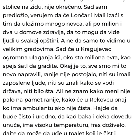
stolice na zidu, nije okrečeno. Sad sam
predložio, verujem da će Lončar i Mali izaći s
tim da uložimo mnogo novca, ali po milion i
dva u domove zdravlja, da to mogu da vide
ljudi u svakoj opštini. A ne da samo to vidimo u
velikim gradovima. Sad će u Kragujevac
ogromna ulaganja ići, oko sto miliona evra, kao
spejs šatl da gradite. Okej je to, sve smo mi to
novo napravili, ranije nije postojalo, niti su imali
zaposlene ljude, niti su znali kako se vodi
država, niti bilo šta. Ali ne znam kako meni nije
palo na pamet ranije, kako će u Rekovcu onaj
ko ima ambulantu ako nije čista. Hajde da
bude čisto i uredno, da kad baka i deka dovedu
unuče, ima visoku temperaturu, fras doživelo,
dajte da može da uđe u toalet koji je čist i