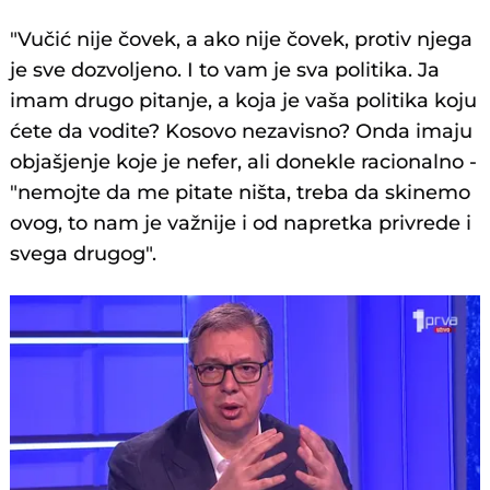
"Vučić nije čovek, a ako nije čovek, protiv njega
je sve dozvoljeno. I to vam je sva politika. Ja
imam drugo pitanje, a koja je vaša politika koju
ćete da vodite? Kosovo nezavisno? Onda imaju
objašjenje koje je nefer, ali donekle racionalno -
"nemojte da me pitate ništa, treba da skinemo
ovog, to nam je važnije i od napretka privrede i
svega drugog".