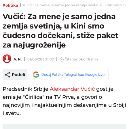
Politika
Vučić: Za mene je samo jedna zemlja svetinja, u Kini smo čude
Vučić: Za mene je samo jedna
zemlja svetinja, u Kini smo
čudesno dočekani, stiže paket
za najugroženije
A. N.
01/06/26 | 21:02
Čitanje: oko 16 min.
Podeli
Predsednik Srbije
Aleksandar Vučić
gost je
emisije "Ćirilica" na TV Prva, a govori o
najnovijim i najaktuelnijim dešavanjima u Srbiji
i svetu.