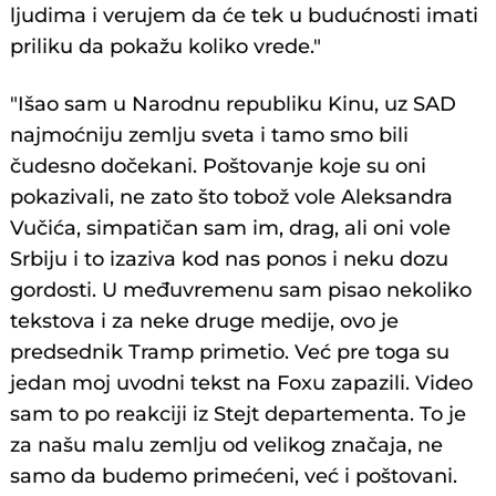
ljudima i verujem da će tek u budućnosti imati
priliku da pokažu koliko vrede."
"Išao sam u Narodnu republiku Kinu, uz SAD
najmoćniju zemlju sveta i tamo smo bili
čudesno dočekani. Poštovanje koje su oni
pokazivali, ne zato što tobož vole Aleksandra
Vučića, simpatičan sam im, drag, ali oni vole
Srbiju i to izaziva kod nas ponos i neku dozu
gordosti. U međuvremenu sam pisao nekoliko
tekstova i za neke druge medije, ovo je
predsednik Tramp primetio. Već pre toga su
jedan moj uvodni tekst na Foxu zapazili. Video
sam to po reakciji iz Stejt departementa. To je
za našu malu zemlju od velikog značaja, ne
samo da budemo primećeni, već i poštovani.