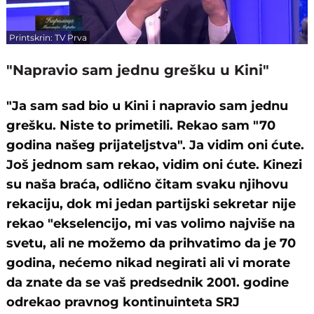
Printskrin: TV Prva
"Napravio sam jednu grešku u Kini"
"Ja sam sad bio u Kini i napravio sam jednu
grešku. Niste to primetili. Rekao sam "70
godina našeg prijateljstva". Ja vidim oni ćute.
Još jednom sam rekao, vidim oni ćute. Kinezi
su naša braća, odlično čitam svaku njihovu
rekaciju, dok mi jedan partijski sekretar nije
rekao "ekselencijo, mi vas volimo najviše na
svetu, ali ne možemo da prihvatimo da je 70
godina, nećemo nikad negirati ali vi morate
da znate da se vaš predsednik 2001. godine
odrekao pravnog kontinuinteta SRJ