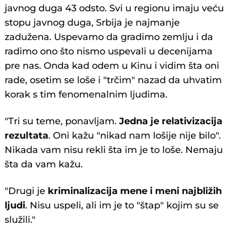
javnog duga 43 odsto. Svi u regionu imaju veću
stopu javnog duga, Srbija je najmanje
zadužena. Uspevamo da gradimo zemlju i da
radimo ono što nismo uspevali u decenijama
pre nas. Onda kad odem u Kinu i vidim šta oni
rade, osetim se loše i "trčim" nazad da uhvatim
korak s tim fenomenalnim ljudima.
"Tri su teme, ponavljam.
Jedna je relativizacija
rezultata
. Oni kažu "nikad nam lošije nije bilo".
Nikada vam nisu rekli šta im je to loše. Nemaju
šta da vam kažu.
"Drugi je
kriminalizacija mene i meni najbližih
ljudi
. Nisu uspeli, ali im je to "štap" kojim su se
služili."