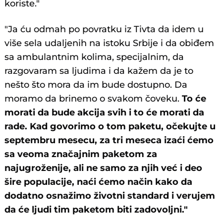
koriste."
"Ja ću odmah po povratku iz Tivta da idem u
više sela udaljenih na istoku Srbije i da obiđem
sa ambulantnim kolima, specijalnim, da
razgovaram sa ljudima i da kažem da je to
nešto što mora da im bude dostupno. Da
moramo da brinemo o svakom čoveku.
To će
morati da bude akcija svih i to će morati da
rade. Kad govorimo o tom paketu, očekujte u
septembru mesecu, za tri meseca izaći ćemo
sa veoma značajnim paketom za
najugroženije, ali ne samo za njih već i deo
šire populacije, naći ćemo način kako da
dodatno osnažimo životni standard i verujem
da će ljudi tim paketom biti zadovoljni."