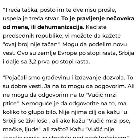
"Treća tačka, pošto im te dve nisu prošle,
uspela je treća stvar.
To je pravljenje nečoveka
od mene, ili dehumanizacija
. Kad ste
predsednik republike, vi možete da kažete
"ovaj broj nije tačan". Mogu da podelim novu
vest. Ovo su zemlje Evrope po stopi rasta, Srbija
i dalje sa 3,2 prva po stopi rasta.
"Pojačali smo građevinu i izdavanje dozvola. To
su dobre vesti. Ja na to mogu da odgovorim. Ali
ne mogu da odgovorim na to "Vučić mrzi
ptice". Nemoguće je da odgovorite na to, ma
koliko to glupo bilo. Nije njima cilj da kažu "u
Srbiji se živi loše", ali ako kažu "Vučić mrzi pse,
mačke, ljude", ali zašto? Kažu "Vučić nije