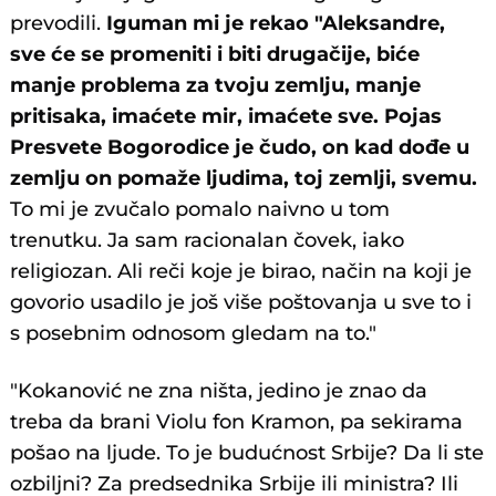
prevodili.
Iguman mi je rekao "Aleksandre,
sve će se promeniti i biti drugačije, biće
manje problema za tvoju zemlju, manje
pritisaka, imaćete mir, imaćete sve. Pojas
Presvete Bogorodice je čudo, on kad dođe u
zemlju on pomaže ljudima, toj zemlji, svemu.
To mi je zvučalo pomalo naivno u tom
trenutku. Ja sam racionalan čovek, iako
religiozan. Ali reči koje je birao, način na koji je
govorio usadilo je još više poštovanja u sve to i
s posebnim odnosom gledam na to."
"Kokanović ne zna ništa, jedino je znao da
treba da brani Violu fon Kramon, pa sekirama
pošao na ljude. To je budućnost Srbije? Da li ste
ozbiljni? Za predsednika Srbije ili ministra? Ili