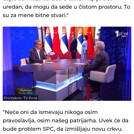
uredan, da mogu da sede u čistom prostoru. To
su za mene bitne stvari."
Printskrin: TV Prva
"Neće oni da ismevaju nikoga osim
pravoslavlja, osim našeg patrijarha. Uvek će da
bude problem SPC, da izmišljaju novu crkvu.