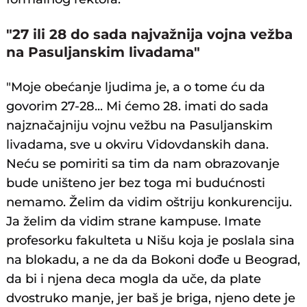
"27 ili 28 do sada najvažnija vojna vežba
na Pasuljanskim livadama"
"Moje obećanje ljudima je, a o tome ću da
govorim 27-28... Mi ćemo 28. imati do sada
najznačajniju vojnu vežbu na Pasuljanskim
livadama, sve u okviru Vidovdanskih dana.
Neću se pomiriti sa tim da nam obrazovanje
bude uništeno jer bez toga mi budućnosti
nemamo. Želim da vidim oštriju konkurenciju.
Ja želim da vidim strane kampuse. Imate
profesorku fakulteta u Nišu koja je poslala sina
na blokadu, a ne da da Bokoni dođe u Beograd,
da bi i njena deca mogla da uče, da plate
dvostruko manje, jer baš je briga, njeno dete je