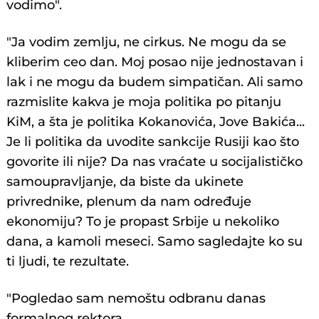
vodimo".
"Ja vodim zemlju, ne cirkus. Ne mogu da se
kliberim ceo dan. Moj posao nije jednostavan i
lak i ne mogu da budem simpatičan. Ali samo
razmislite kakva je moja politika po pitanju
KiM, a šta je politika Kokanovića, Jove Bakića...
Je li politika da uvodite sankcije Rusiji kao što
govorite ili nije? Da nas vraćate u socijalističko
samoupravljanje, da biste da ukinete
privrednike, plenum da nam određuje
ekonomiju? To je propast Srbije u nekoliko
dana, a kamoli meseci. Samo sagledajte ko su
ti ljudi, te rezultate.
"Pogledao sam nemoštu odbranu danas
formalnog rektora.