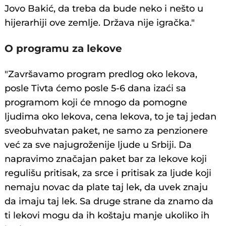
Jovo Bakić, da treba da bude neko i nešto u
hijerarhiji ove zemlje. Država nije igračka."
O programu za lekove
"Završavamo program predlog oko lekova,
posle Tivta ćemo posle 5-6 dana izaći sa
programom koji će mnogo da pomogne
ljudima oko lekova, cena lekova, to je taj jedan
sveobuhvatan paket, ne samo za penzionere
već za sve najugroženije ljude u Srbiji. Da
napravimo značajan paket bar za lekove koji
regulišu pritisak, za srce i pritisak za ljude koji
nemaju novac da plate taj lek, da uvek znaju
da imaju taj lek. Sa druge strane da znamo da
ti lekovi mogu da ih koštaju manje ukoliko ih