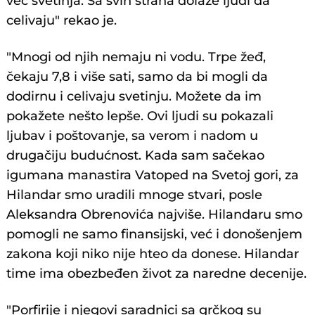
već svetinja. Sa svih strana dolaze ljudi da
celivaju" rekao je.
"Mnogi od njih nemaju ni vodu. Trpe žeđ,
čekaju 7,8 i više sati, samo da bi mogli da
dodirnu i celivaju svetinju. Možete da im
pokažete nešto lepše. Ovi ljudi su pokazali
ljubav i poštovanje, sa verom i nadom u
drugačiju budućnost. Kada sam sačekao
igumana manastira Vatoped na Svetoj gori, za
Hilandar smo uradili mnoge stvari, posle
Aleksandra Obrenovića najviše. Hilandaru smo
pomogli ne samo finansijski, već i donošenjem
zakona koji niko nije hteo da donese. Hilandar
time ima obezbeđen život za naredne decenije.
"Porfirije i njegovi saradnici sa grčkog su