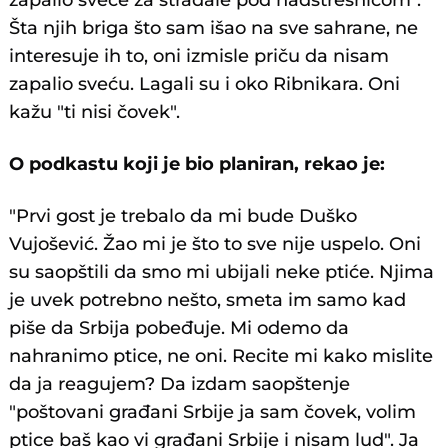
zapalio sveće za stradale pod nadstrešnicom".
Šta njih briga što sam išao na sve sahrane, ne
interesuje ih to, oni izmisle priču da nisam
zapalio sveću. Lagali su i oko Ribnikara. Oni
kažu "ti nisi čovek".
O podkastu koji je bio planiran, rekao je:
"Prvi gost je trebalo da mi bude Duško
Vujošević. Žao mi je što to sve nije uspelo. Oni
su saopštili da smo mi ubijali neke ptiće. Njima
je uvek potrebno nešto, smeta im samo kad
piše da Srbija pobeđuje. Mi odemo da
nahranimo ptice, ne oni. Recite mi kako mislite
da ja reagujem? Da izdam saopštenje
"poštovani građani Srbije ja sam čovek, volim
ptice baš kao vi građani Srbije i nisam lud". Ja