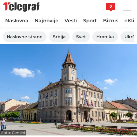
0
Naslovna
Najnovije
Vesti
Sport
Biznis
eKli
Naslovne strane
Srbija
Svet
Hronika
Ukršt
Foto: Gemini