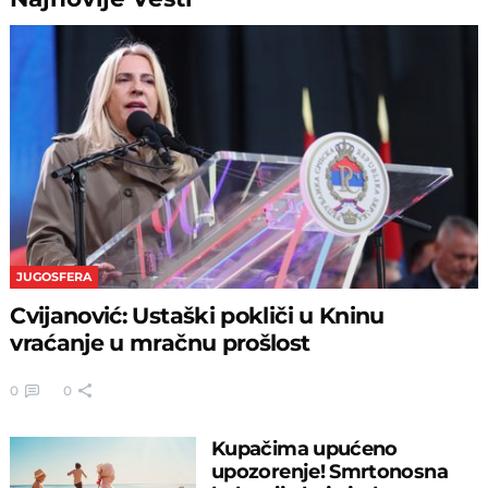
JUGOSFERA
Cvijanović: Ustaški pokliči u Kninu
vraćanje u mračnu prošlost
0
0
Kupačima upućeno
upozorenje! Smrtonosna