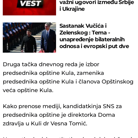
važni ugovori između Srbije
i Ukrajine
Sastanak Vučića i
Zelenskog : Tema -
unapređenje bilateralnih
odnosa i evropski put dve
zemlje
Druga tačka dnevnog reda je izbor
predsednika opštine Kula, zamenika
predsednika opštine Kula i članova Opštinskog
veća opštine Kula.
Kako prenose mediji, kandidatkinja SNS za
predsednika opštine je direktorka Doma
zdravlja u Kuli dr Vesna Tomić.