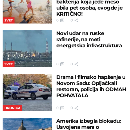
bakterija koja jede meso
ubila pet osoba, evogde je
KRITIČNO!
0
0
SVET
Novi udar na ruske
rafinerije, na meti
energetska infrastruktura
0
0
SVET
Drama i filmsko hapšenje u
Novom Sadu: Opljačkali
restoran, policija ih ODMAH
POHVATALA
0
0
HRONIKA
Amerika izbegla blokadu:
Usvojena mera o