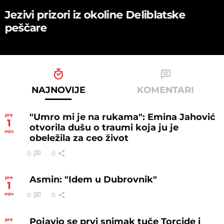
Jezivi prizori iz okoline Deliblatske
peščare
NAJNOVIJE
KOMENTARI
"Umro mi je na rukama": Emina Jahović
pre
1
otvorila dušu o traumi koja ju je
min
obeležila za ceo život
0
0
Asmin: "Idem u Dubrovnik"
pre
1
0
0
min
Pojavio se prvi snimak tuče Torcide i
pre