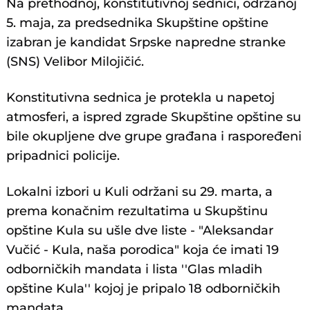
Na prethodnoj, konstitutivnoj sednici, održanoj
5. maja, za predsednika Skupštine opštine
izabran je kandidat Srpske napredne stranke
(SNS) Velibor Milojičić.
Konstitutivna sednica je protekla u napetoj
atmosferi, a ispred zgrade Skupštine opštine su
bile okupljene dve grupe građana i raspoređeni
pripadnici policije.
Lokalni izbori u Kuli održani su 29. marta, a
prema konačnim rezultatima u Skupštinu
opštine Kula su ušle dve liste - "Aleksandar
Vučić - Kula, naša porodica" koja će imati 19
odborničkih mandata i lista ''Glas mladih
opštine Kula'' kojoj je pripalo 18 odborničkih
mandata.