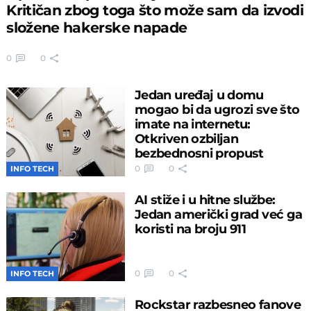
Kritičan zbog toga što može sam da izvodi
složene hakerske napade
0
0
Jedan uređaj u domu
mogao bi da ugrozi sve što
imate na internetu:
Otkriven ozbiljan
bezbednosni propust
0
0
INFO TECH
AI stiže i u hitne službe:
Jedan američki grad već ga
koristi na broju 911
0
0
INFO TECH
Rockstar razbesneo fanove