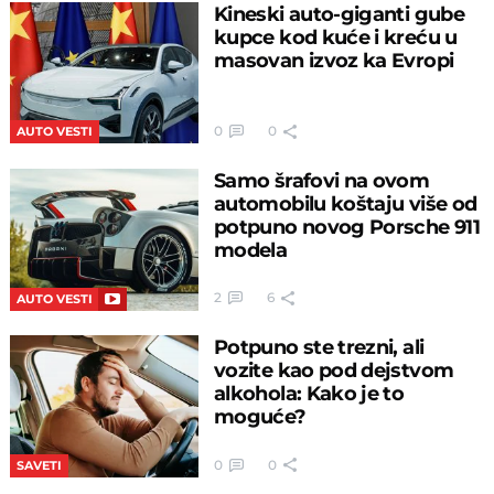
Kineski auto-giganti gube
kupce kod kuće i kreću u
masovan izvoz ka Evropi
0
0
AUTO VESTI
Samo šrafovi na ovom
automobilu koštaju više od
potpuno novog Porsche 911
modela
2
6
AUTO VESTI
Potpuno ste trezni, ali
vozite kao pod dejstvom
alkohola: Kako je to
moguće?
0
0
SAVETI