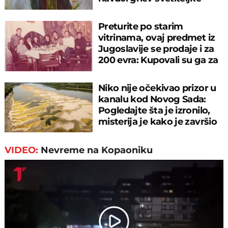
Preturite po starim
vitrinama, ovaj predmet iz
Jugoslavije se prodaje i za
200 evra: Kupovali su ga za
sitniš
Niko nije očekivao prizor u
kanalu kod Novog Sada:
Pogledajte šta je izronilo,
misterija je kako je završio
tu
VIDEO:
Nevreme na Kopaoniku