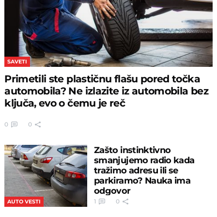
SAVETI
Primetili ste plastičnu flašu pored točka
automobila? Ne izlazite iz automobila bez
ključa, evo o čemu je reč
0
0
Zašto instinktivno
smanjujemo radio kada
tražimo adresu ili se
parkiramo? Nauka ima
odgovor
1
0
AUTO VESTI