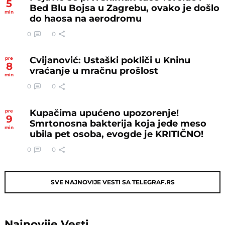
5
Bed Blu Bojsa u Zagrebu, ovako je došlo
min
do haosa na aerodromu
0
0
Cvijanović: Ustaški pokliči u Kninu
pre
8
vraćanje u mračnu prošlost
min
0
0
Kupačima upućeno upozorenje!
pre
9
Smrtonosna bakterija koja jede meso
min
ubila pet osoba, evogde je KRITIČNO!
0
0
SVE NAJNOVIJE VESTI SA TELEGRAF.RS
Najnovije
Vesti