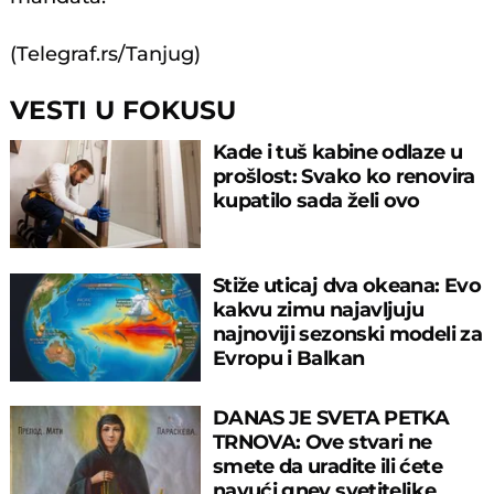
(Telegraf.rs/Tanjug)
VESTI U FOKUSU
Kade i tuš kabine odlaze u
prošlost: Svako ko renovira
kupatilo sada želi ovo
Stiže uticaj dva okeana: Evo
kakvu zimu najavljuju
najnoviji sezonski modeli za
Evropu i Balkan
DANAS JE SVETA PETKA
TRNOVA: Ove stvari ne
smete da uradite ili ćete
navući gnev svetiteljke