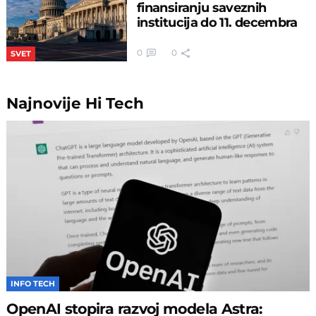
finansiranju saveznih
institucija do 11. decembra
0
0
SVET
Najnovije
Hi Tech
INFO TECH
OpenAI stopira razvoj modela Astra: