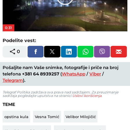
Play
Video
0:31
Podelite vest:
0
Pošaljite nam Vaše snimke, fotografije i priče na broj
telefona
+381 64 8939257
(
WhatsApp
/
Viber
/
Telegram
).
Telegraf Politika zadržava sva prava nad sadržajem. Za preuzimanje
sadržaja pogledajte uputstva na stranici
Uslovi korišćenja
.
TEME
opstina kula
Vesna Tomić
Velibor Milojičić