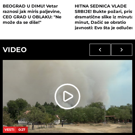
BEOGRAD U DIMU! Vetar
HITNA SEDNICA VLADE
raznosi jak miris paljevine,
SRBIJE! Bukte požari, prist
CEO GRAD U OBLAKU: "Ne
dramatične slike iz minuta
može da se diše!"
minut, Dačić se obratio
javnosti: Evo šta je odluče
VIDEO
VESTI
0:27