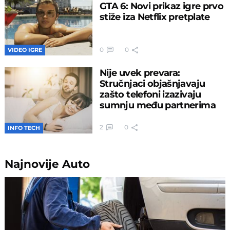
GTA 6: Novi prikaz igre prvo
stiže iza Netflix pretplate
0
0
VIDEO IGRE
Nije uvek prevara:
Stručnjaci objašnjavaju
zašto telefoni izazivaju
sumnju među partnerima
2
0
INFO TECH
Najnovije
Auto