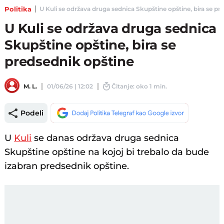
Politika
U Kuli se održava druga sednica Skupštine opštine, bira se pre
U Kuli se održava druga sednica
Skupštine opštine, bira se
predsednik opštine
M. L.
01/06/26 | 12:02
Čitanje: oko 1 min.
Podeli
U
Kuli
se danas održava druga sednica
Skupštine opštine na kojoj bi trebalo da bude
izabran predsednik opštine.